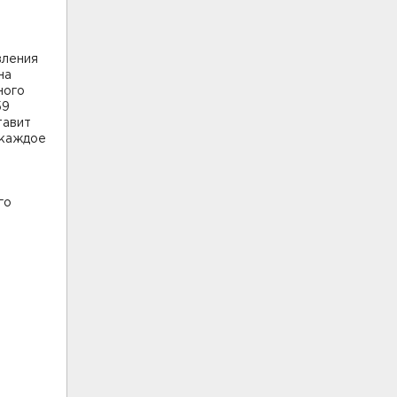
вления
на
ного
59
тавит
а каждое
го