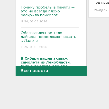
подписы
Почему пробелы в памяти —
Увидели
это не всегда плохо,
раскрыла психолог
19:54, 05.08.2026
Обезглавленное тело
дайвера продолжают искать
в Ладоге
19:35, 05.08.2026
В Сибири нашли экипаж
самолета из Ленобласти.
Судно пропало два дня
назад
Все новости
18:58, 05.08.2026
Во Всеволожске построят
детсад на 140 детей
18:41, 05.08.2026