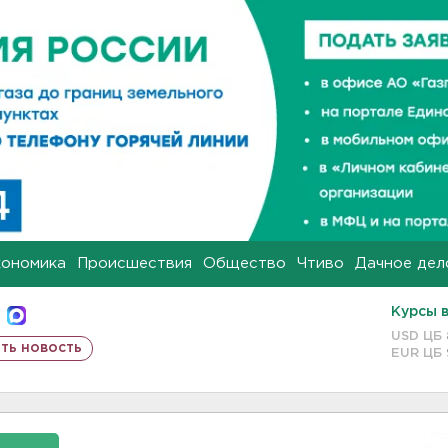
кономика
Происшествия
Общество
Чтиво
Дачное дел
Курсы 
USD ЦБ
ть новость
EUR ЦБ