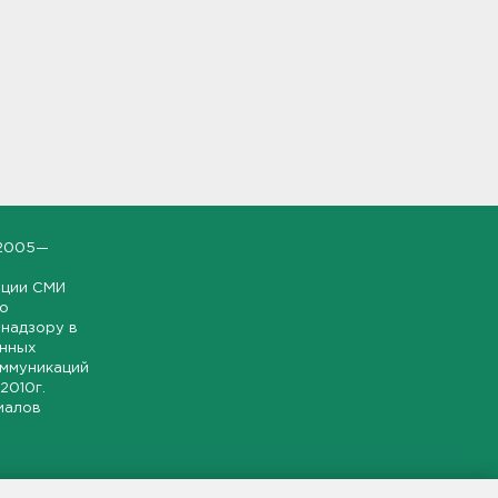
2005—
ации СМИ
но
надзору в
онных
оммуникаций
 2010г.
иалов
ской и