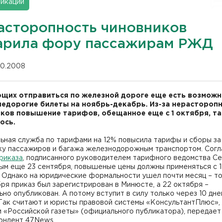
икации
асторопность чиновников
арила фору пассажирам РЖД
.10.2008
щих отправиться по железной дороге еще есть возможн
недорогие билеты на ноябрь-декабрь. Из-за нерастороп
ков повышение тарифов, обещанное еще с 1 октября, та
ось.
ьная служба по тарифами на 12% повысила тарифы и сборы за
ку пассажиров и багажа железнодорожным транспортом. Согл
риказа
, подписанного руководителем тарифного ведомства С
ым еще 23 сентября, повышеные цены должны применяться с 1
. Однако на юридические формальности ушел почти месяц – т
ря приказ был зарегистрирован в Минюсте, а 22 октября –
но опубликован. А потому вступит в силу только через 10 дне
Так считают и юристы правовой системы «КонсультантПлюс», 
 «Российской газеты» (официального публикатора), передает
ондент 47News.