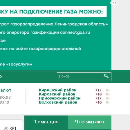
о
валют
Киришский район
+17
Кировский район
+18
80.93
Приозерский район
+17
93.19
Волховский район
+16
Темы дня
Что читают
361