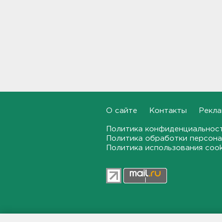
Внешнее кольцо северного
участка КАД останется
перекрытым до середины
ноября
18:17, 05.08.2026
Полкило мефедрона нашли
дома у 25-летнего
петербуржца
17:53, 05.08.2026
О сайте
Контакты
Рекла
Сборная России с
синхронисткой из
Ленобласти взяла золото на
Политика конфиденциальнос
чемпионате Европы
Политика обработки персона
Политика использования coo
17:34, 05.08.2026
Жару в Ленобласти разбавят
грозы и ветер до 15 м/с
17:20, 05.08.2026
В Петербурге выписали
47news.ru — независимое интерн