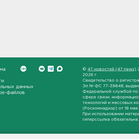
ма
©
47 новостей (47 news)
2026 г.
ти
Свидетельство о регистр
Эл № ФС 77-39848
, выда
льных данных
Федеральной службой по 
kie-файлов
сфере связи, информаци
технологий и массовых к
(Роскомнадзор) от
18 мая
При использовании матер
гиперссылка обязательна.
ет-издание, направленное на всестороннее освещение политиче