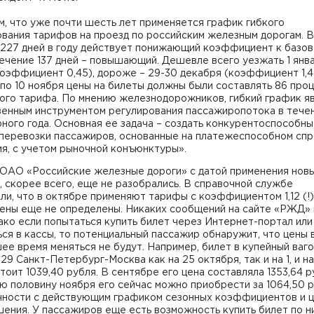
, что уже почти шесть лет применяется график гибкого
вания тарифов на проезд по российским железным дорогам. В
 227 дней в году действует понижающий коэффициент к базо
течение 137 дней – повышающий. Дешевле всего уезжать 1 янва
коэффициент 0,45), дороже – 29-30 декабря (коэффициент 1,45
по 10 ноября цены на билеты должны были составлять 86 про
вого тарифа. По мнению железнодорожников, гибкий график я
венным инструментом регулирования пассажиропотока в тече
ного года. Основная ее задача – создать конкурентоспособн
 перевозки пассажиров, основанные на платежеспособном сп
я, с учетом рыночной конъюнктуры».
 ОАО «Российские железные дороги» с датой применения нов
 скорее всего, еще не разобрались. В справочной службе
ли, что в октябре применяют тарифы с коэффициентом 1,12 (!),
цены еще не определены. Никаких сообщений на сайте «РЖД»
ако если попытаться купить билет через Интернет-портал или
ся в кассы, то потенциальный пассажир обнаружит, что цены 
е время меняться не будут. Например, билет в купейный ваго
29 Санкт-Петербург-Москва как на 25 октября, так и на 1, и на
тоит 1039,40 рубля. В сентябре его цена составляла 1353,64 р
ю половину ноября его сейчас можно приобрести за 1064,50 р
очности с действующим графиком сезонных коэффициентов и 
ения. У пассажиров еще есть возможность купить билет по н