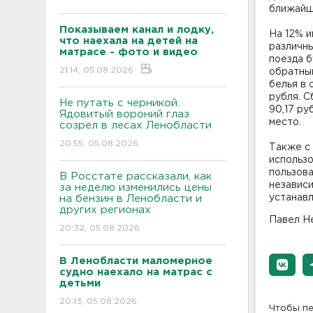
ближайш
Показываем канал и лодку,
На 12% и
что наехала на детей на
различны
матрасе - фото и видео
поезда б
21:14, 05.08.2026
обратный
белья в 
рубля. С
Не путать с черникой.
90,17 ру
Ядовитый вороний глаз
место.
созрел в лесах Ленобласти
20:55, 05.08.2026
Также с 
использ
пользов
В Росстате рассказали, как
независи
за неделю изменились цены
устанавл
на бензин в Ленобласти и
других регионах
Павел Н
20:32, 05.08.2026
В Ленобласти маломерное
судно наехало на матрас с
детьми
20:13, 05.08.2026
Чтобы пе