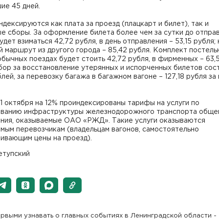
ие 45 дней.
ндексируются как плата за проезд (плацкарт и билет), так и
е сборы. За оформление билета более чем за сутки до отпра
удет взиматься 42,72 рубля, в день отправления – 53,15 рубля; 
 маршрут из другого города – 85,42 рубля. Комплект постель
обычных поездах будет стоить 42,72 рубля, в фирменных – 63,
бор за восстановление утерянных и испорченных билетов сос
блей, за перевозку багажа в багажном вагоне – 127,18 рубля з
1 октября на 12% проиндексированы тарифы на услуги по
ованию инфраструктуры железнодорожного транспорта обще
ания, оказываемые ОАО «РЖД». Такие услуги оказываются
мым перевозчикам (владельцам вагонов, самостоятельно
ивающим цены на проезд).
етупский
рвыми узнавать о главных событиях в Ленинградской области -