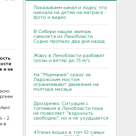
Показываем канал и лодку, что
наехала на детей на матрасе -
фото и видео
В Сибири нашли экипаж
самолета из Ленобласти.
Судно пропало два дня назад
Жару в Ленобласти разбавят
ость
грозы и ветер до 15 м/с
ности
к и не
На "Мурманке" сразу за
Ладожским мостом
ограничивают движение на
полтора месяца
асно
ергеем
Дрозденко: Ситуация с
олько
топливом в Ленобласти пока
не позволяет "вздохнуть
свободно", но и не ухудшается
й – 2
и в
47news вошел в топ-10 самых