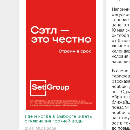
Напомним
регулиро
течение
цене, в 
10 мая (
октября 
от базо
«качест
календар
условия
населени
В самом
тарифов,
рассказа
ноябрь 
нет. Одн
обратить
ближайше
поезд № 
ноября с
Где и когда в Выборге ждать
на втору
отключения горячей воды
все в т
до повыш
21:45, 05.08.2026