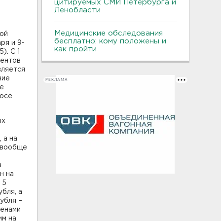
цитируемых СМИ Петербурга и
Ленобласти
Медицинские обследования
вой
бесплатно: кому положены и
ря и 9-
как пройти
). С 1
центов
вляется
ние
РЕКЛАМА
ые
росе
ых
 а на
 вообще
в
н на
 5
убля, а
убля –
ценами
им на