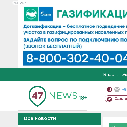
РЕКЛАМА
Власть
Э
18+
Сдела
Все новости