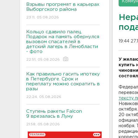
Коммун
Взрывы прогремят в карьерах
Выборгского района
Нер
23:11, 05.08.2026
под
Кольцо сдавило палец.
Подарок на память обернулся
19:44 27
вызовом спасателей в
детский лагерь в Ленобласти
- фото
У желаю
22:51, 05.08.2026
купить 
чиновни
Как правильно гасить ипотеку
состоял
в Петербурге. Срок и
переплату можно сократить в
Федерал
разы
перевоз
22:24, 05.08.2026
тексту п
Новиков
октября
Ступень ракеты Falcon
20 октяб
9 врезалась в Луну
официаль
21:58, 05.08.2026
ноября. 
редакции
РЕКЛАМА
корресп