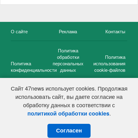
О сайте
Реклама
Контакты
Политика
обработки
Политика
Политика
персональных
использования
конфиденциальности
данных
cookie-файлов
Сайт 47news использует cookies. Продолжая
использовать сайт, вы даете согласие на
©
47 новостей (47 news)
2005 — 2026 г.
обработку данных в соответствии с
Свидетельство о регистрации СМИ Эл № ФС 77-39848, выдано
Федеральной службой по надзору в сфере связи,
.
политикой обработки cookies
информационных технологий и массовых коммуникаций
(Роскомнадзор) от 18 мая 2010г.
Согласен