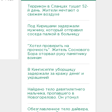
Террикон в Сланцах тушат 52-
й день. Жители мечтают о
свежем воздухе
Под Киришами задержали
мужчину, который отправил
соседа палкой в больницу
"Хотел проверить на
прочность". Житель Соснового
Бора оторвал руку памятнику
воинам
В Кингисеппе уборщицу
задержали за кражу денег и
украшений
Найдено тело девятилетнего
мальчика, пропавшего в
Новогорелово. Он утонул
Обезглавленное тело дайвера,