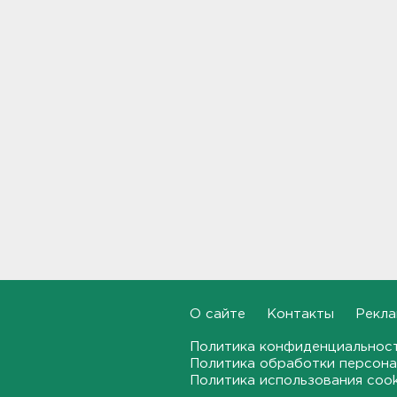
Комтранс напомнил о
маршрутах «наземки» на
фоне переноса электричек
Московского направления
23:53, 07.08.2026
В Ленобласти и Петербурге
не появилось безопасных для
купания пляжей
23:32, 07.08.2026
Журналистку Гордееву*
хотят объявить в розыск.
Подозревают в фейках об
армии
22:54, 07.08.2026
О сайте
Контакты
Рекла
В Ленобласти выбрали
Политика конфиденциальнос
лучших экскурсоводов
Политика обработки персона
22:33, 07.08.2026
Политика использования coo