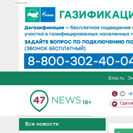
РЕКЛАМА
Власть
Э
18+
Сдела
Все новости