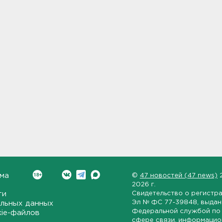
ма
©
47 новостей (47 news)
2026 г.
ти
Свидетельство о регистр
Эл № ФС 77-39848
, выда
льных данных
Федеральной службой по 
kie-файлов
сфере связи, информаци