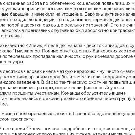
а системная работа по облегчению кошельков подвыпивших м
ледующая: к прилично выглядящим отдыхающим подсаживались
ные барышни и намекали на угощение. Бармены активно налив
иент доходил до кондиции, то подсовывали терминал для оплаты
ла порой в десятки раз выше реально потраченой. Это не счи
о алкоголь в премиальных бутылках был абсолютно контрафак
о разлива.
о известно 47news, в деле для начала - десяток эпизодов с с
коло 11 миллионов. Помимо опустошенных банковских карточе
 потерпевших пропадала наличность, с рук исчезали дорогие 
аксессуары.
з десятков человек имела четкую иерархию - ну, чисто смазл
 у нескольких организаторов были заместители, координирую
аждого заведения. В барах тактическую охоту на подвыпивш
ировали администраторы, они же вели финансовый учет и
еляли проценты участникам. Команды обольстительницам и
ам передавались в режиме реального времени через группу в
мме.
й момент подозреваемых свозят в Главное следственное упра
ском проспекте.
йшее время 47news выяснит подробности того, как с помощь
торш с карточек крепко выпивших мужчин утекали миллионы.