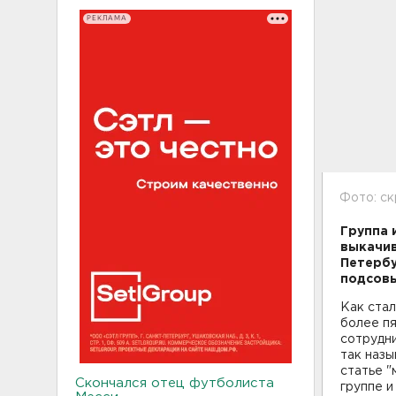
РЕКЛАМА
Фото: с
Группа 
выкачив
Петербу
подсовы
Как стал
более пя
сотрудни
так назы
статье "
Скончался отец футболиста
группе и