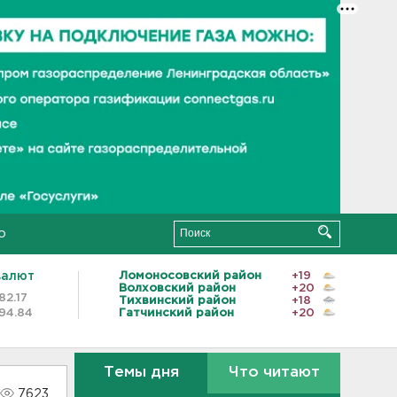
о
валют
Ломоносовский район
+19
Волховский район
+20
82.17
Тихвинский район
+18
94.84
Гатчинский район
+20
Темы дня
Что читают
7623