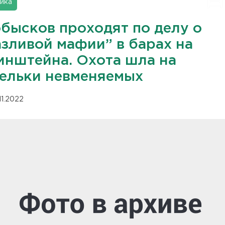
ика
обысков проходят по делу о
азливой мафии” в барах на
инштейна. Охота шла на
ельки невменяемых
11.2022