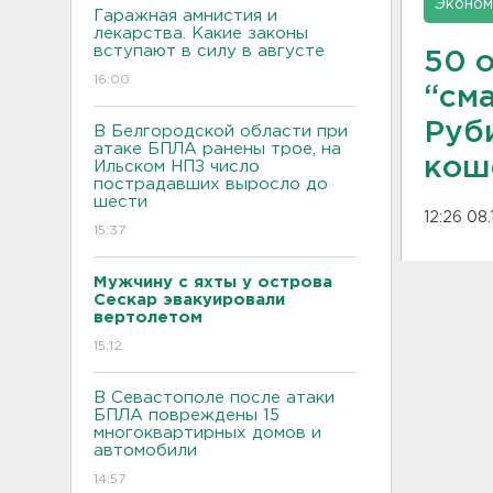
Эконом
Гаражная амнистия и
лекарства. Какие законы
вступают в силу в августе
50 
16:00
“см
Руб
В Белгородской области при
атаке БПЛА ранены трое, на
кош
Ильском НПЗ число
пострадавших выросло до
шести
12:26 08.
15:37
Мужчину с яхты у острова
Сескар эвакуировали
вертолетом
15:12
В Севастополе после атаки
БПЛА повреждены 15
многоквартирных домов и
автомобили
14:57