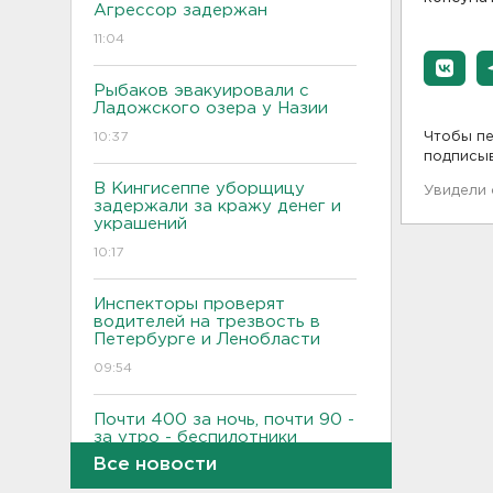
Агрессор задержан
11:04
Рыбаков эвакуировали с
Ладожского озера у Назии
10:37
Чтобы пе
подписы
В Кингисеппе уборщицу
Увидели
задержали за кражу денег и
украшений
10:17
Инспекторы проверят
водителей на трезвость в
Петербурге и Ленобласти
09:54
Почти 400 за ночь, почти 90 -
за утро - беспилотники
атакуют регионы России
Все новости
09:23