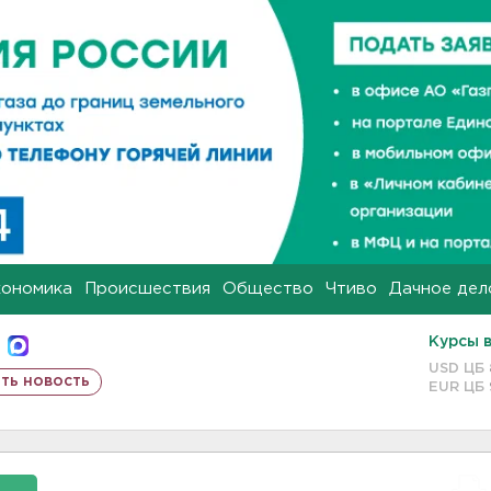
кономика
Происшествия
Общество
Чтиво
Дачное дел
Курсы 
USD ЦБ
ть новость
EUR ЦБ