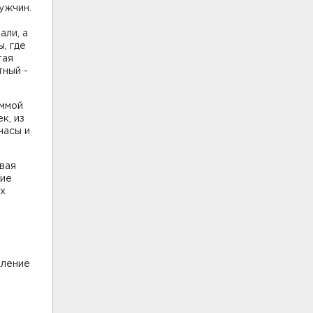
ужчин.
али, а
, где
тая
тный -
уммой
к, из
часы и
ивая
щие
их
вление
ю