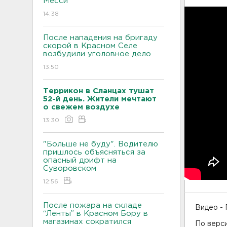
Месси
14:38
После нападения на бригаду
скорой в Красном Селе
возбудили уголовное дело
13:50
Террикон в Сланцах тушат
52-й день. Жители мечтают
о свежем воздухе
13:30
"Больше не буду". Водителю
пришлось объясняться за
опасный дрифт на
Суворовском
12:56
После пожара на складе
Видео -
“Ленты” в Красном Бору в
магазинах сократился
По верси