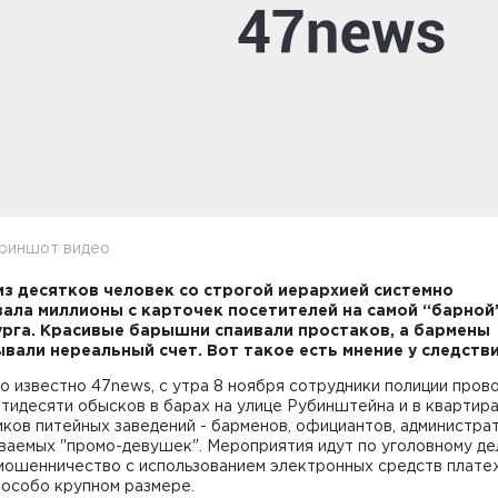
криншот видео
из десятков человек со строгой иерархией системно
ала миллионы с карточек посетителей на самой “барной
рга. Красивые барышни спаивали простаков, а бармены
вали нереальный счет. Вот такое есть мнение у следстви
о известно 47news, с утра 8 ноября сотрудники полиции пров
тидесяти обысков в барах на улице Рубинштейна и в квартир
ков питейных заведений - барменов, официантов, администра
ваемых "промо-девушек". Мероприятия идут по уголовному де
мошенничество с использованием электронных средств платеж
 особо крупном размере.