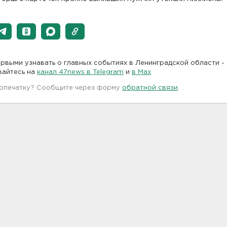
рвыми узнавать о главных событиях в Ленинградской области -
вайтесь на
канал 47news в Telegram
и
в Maх
 опечатку? Сообщите через форму
обратной связи
.