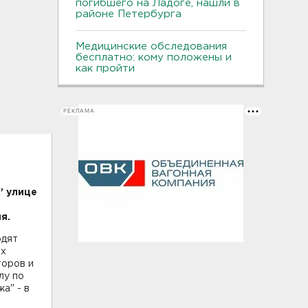
погибшего на Ладоге, нашли в
районе Петербурга
Медицинские обследования
бесплатно: кому положены и
как пройти
РЕКЛАМА
” улице
я.
одят
ах
торов и
лу по
а" - в