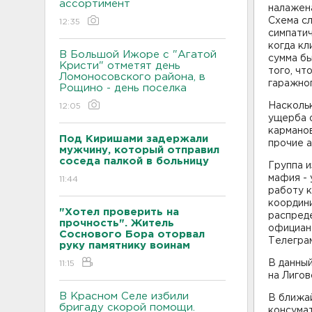
ассортимент
налажен
Схема с
12:35
симпатич
когда кл
В Большой Ижоре с "Агатой
сумма бы
Кристи" отметят день
того, чт
Ломоносовского района, в
гаражног
Рощино - день поселка
Наскольк
12:05
ущерба о
карманов
Под Киришами задержали
прочие 
мужчину, который отправил
соседа палкой в больницу
Группа и
мафия -
11:44
работу к
координ
"Хотел проверить на
распред
прочность". Житель
официант
Соснового Бора оторвал
Телегра
руку памятнику воинам
В данны
11:15
на Лигов
В Красном Селе избили
В ближа
бригаду скорой помощи.
консума