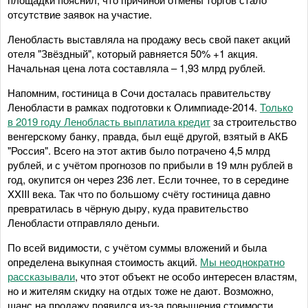
отсутствие заявок на участие.
Ленобласть выставляла на продажу весь свой пакет акций
отеля "Звёздный", который равняется 50% +1 акция.
Начальная цена лота составляла – 1,93 млрд рублей.
Напомним, гостиница в Сочи досталась правительству
Ленобласти в рамках подготовки к Олимпиаде-2014.
Только
в 2019 году Ленобласть выплатила кредит
за строительство
венгерскому банку, правда, был ещё другой, взятый в АКБ
"Россия". Всего на этот актив было потрачено 4,5 млрд
рублей, и с учётом прогнозов по прибыли в 19 млн рублей в
год, окупится он через 236 лет. Если точнее, то в середине
XXIII века. Так что по большому счёту гостиница давно
превратилась в чёрную дыру, куда правительство
Ленобласти отправляло деньги.
По всей видимости, с учётом суммы вложений и была
определена выкупная стоимость акций.
Мы неоднократно
рассказывали
, что этот объект не особо интересен властям,
но и жителям скидку на отдых тоже не дают. Возможно,
шанс на продажу появился из-за повышения стоимости