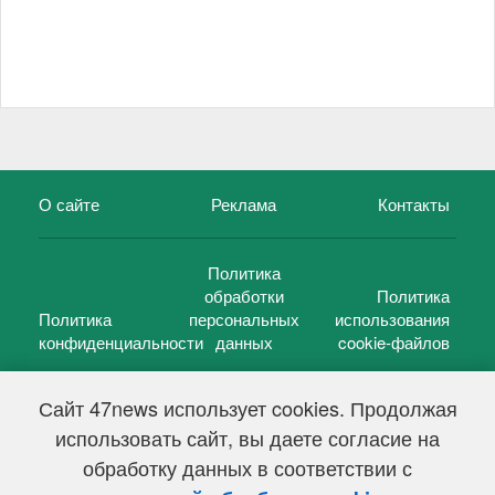
О сайте
Реклама
Контакты
Политика
обработки
Политика
Политика
персональных
использования
конфиденциальности
данных
cookie-файлов
Сайт 47news использует cookies. Продолжая
использовать сайт, вы даете согласие на
©
47 новостей (47 news)
2005 — 2026 г.
обработку данных в соответствии с
Свидетельство о регистрации СМИ Эл № ФС 77-39848, выдано
Федеральной службой по надзору в сфере связи,