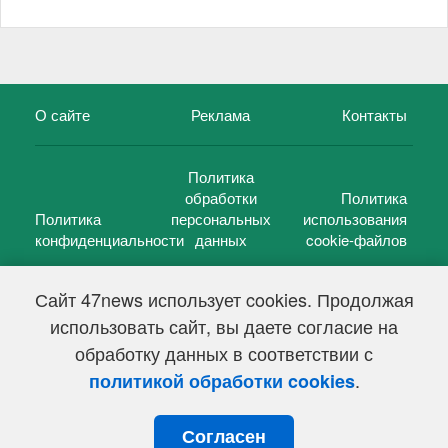
О сайте
Реклама
Контакты
Политика
обработки
Политика
Политика
персональных
использования
конфиденциальности
данных
cookie-файлов
Сайт 47news использует cookies. Продолжая
использовать сайт, вы даете согласие на
©
47 новостей (47 news)
2005 — 2026 г.
обработку данных в соответствии с
Свидетельство о регистрации СМИ Эл № ФС 77-39848, выдано
Федеральной службой по надзору в сфере связи,
.
политикой обработки cookies
информационных технологий и массовых коммуникаций
(Роскомнадзор) от 18 мая 2010г.
Согласен