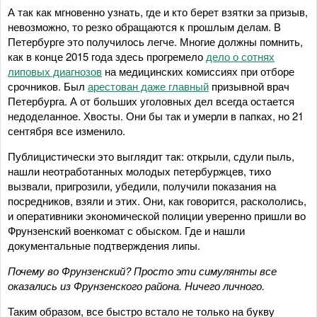
А так как мгновенно узнать, где и кто берет взятки за призыв,
невозможно, то резко обращаются к прошлым делам. В
Петербурге это получилось легче. Многие должны помнить,
как в конце 2015 года здесь прогремело
дело о сотнях
липовых диагнозов
на медицинских комиссиях при отборе
срочников. Был
арестован даже главный
призывной врач
Петербурга. А от больших уголовных дел всегда остается
недоделанное. Хвосты. Они бы так и умерли в папках, но 21
сентября все изменило.
Публицистически это выглядит так: открыли, сдули пыль,
нашли неотработанных молодых петербуржцев, тихо
вызвали, пригрозили, убедили, получили показания на
посредников, взяли и этих. Они, как говорится, раскололись,
и оперативники экономической полиции уверенно пришли во
Фрунзенский военкомат с обыском. Где и нашли
документальные подтверждения липы.
Почему во Фрунзенский? Просто эти симулянты все
оказались из Фрунзенского района. Ничего личного.
Таким образом, все быстро встало не только на букву