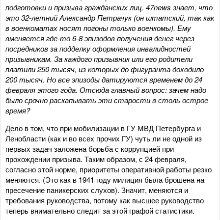
подготовки и призыва гражданских лиц. 47news знает, что
это 32-летний Александр Петрачук (он штатский, так как
в военкоматах носят погоны только военкомы). Ему
вменяется где-то 6-8 эпизодов получения денег через
посредников за подделку оформления инвалидностей
призывникам. За каждого призывник или его родители
платили 250 тысяч, из которых до фигуранта доходило
200 тысяч. Но все эпизоды датируются временем до 24
февраля этого года. Отсюда главный вопрос: зачем надо
было срочно раскапывать эти старости в столь острое
время?
Дело в том, что при мобилизации в ГУ МВД Петербурга и
Ленобласти (как и во всех прочих ГУ) чуть ли не одной из
первых задач заложена борьба с коррупцией при
прохождении призыва. Таким образом, с 24 февраля,
согласно этой норме, приоритеты оперативной работы резко
меняются. (Это как в 1941 году милиция была брошена на
пресечение паникерских слухов). Значит, меняются и
требования руководства, потому как высшее руководство
теперь внимательно следит за этой графой статистики.