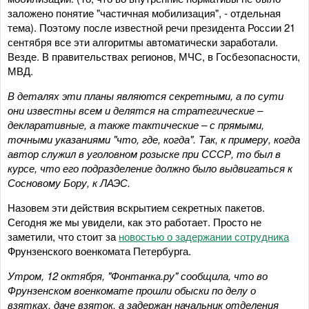
заложено понятие "частичная мобилизация", - отдельная
тема). Поэтому после известной речи президента России 21
сентября все эти алгоритмы автоматически заработали.
Везде. В правительствах регионов, МЧС, в Госбезопасности,
МВД.
В деталях эти планы являются секретными, а по сути
они известны всем и делятся на стратегические –
декларативные, а также тактические – с прямыми,
точными указаниями "что, где, когда". Так, к примеру, когда
автор служил в уголовном розыске при СССР, то был в
курсе, что его подразделение должно было выдвигаться к
Сосновому Бору, к ЛАЭС.
Назовем эти действия вскрытием секретных пакетов.
Сегодня же мы увидели, как это работает. Просто не
заметили, что стоит за
новостью о задержании сотрудника
Фрунзенского военкомата Петербурга.
Утром, 12 октября, "Фонтанка.ру" сообщила, что во
Фрунзенском военкомате прошли обыски по делу о
взятках, даче взяток, а задержан начальник отделения