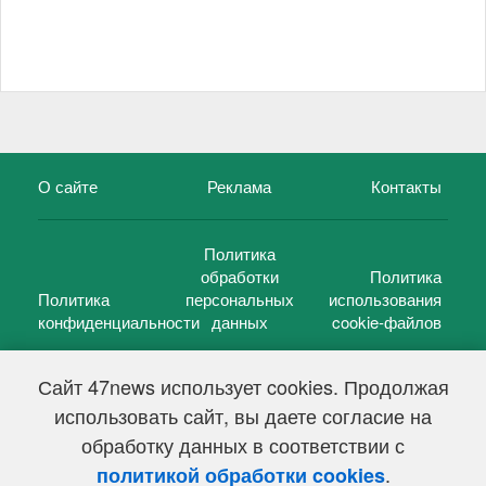
О сайте
Реклама
Контакты
Политика
обработки
Политика
Политика
персональных
использования
конфиденциальности
данных
cookie-файлов
Сайт 47news использует cookies. Продолжая
использовать сайт, вы даете согласие на
©
47 новостей (47 news)
2005 — 2026 г.
обработку данных в соответствии с
Свидетельство о регистрации СМИ Эл № ФС 77-39848, выдано
Федеральной службой по надзору в сфере связи,
.
политикой обработки cookies
информационных технологий и массовых коммуникаций