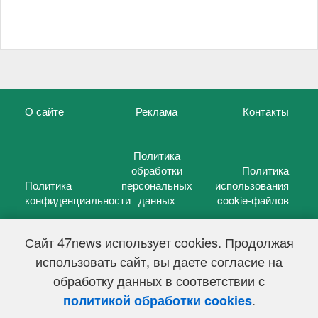
О сайте
Реклама
Контакты
Политика
обработки
Политика
Политика
персональных
использования
конфиденциальности
данных
cookie-файлов
Сайт 47news использует cookies. Продолжая
использовать сайт, вы даете согласие на
©
47 новостей (47 news)
2005 — 2026 г.
обработку данных в соответствии с
Свидетельство о регистрации СМИ Эл № ФС 77-39848, выдано
Федеральной службой по надзору в сфере связи,
.
политикой обработки cookies
информационных технологий и массовых коммуникаций