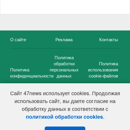
О сайте
Реклама
Контакты
Политика
обработки
Политика
Политика
персональных
использования
конфиденциальности
данных
cookie-файлов
Сайт 47news использует cookies. Продолжая
использовать сайт, вы даете согласие на
©
47 новостей (47 news)
2005 — 2026 г.
обработку данных в соответствии с
Свидетельство о регистрации СМИ Эл № ФС 77-39848, выдано
Федеральной службой по надзору в сфере связи,
.
политикой обработки cookies
информационных технологий и массовых коммуникаций
(Роскомнадзор) от 18 мая 2010г.