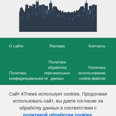
О сайте
Реклама
Контакты
Политика
обработки
Политика
Политика
персональных
использования
конфиденциальности
данных
cookie-файлов
Сайт 47news использует cookies. Продолжая
использовать сайт, вы даете согласие на
©
47 новостей (47 news)
2005 — 2026 г.
обработку данных в соответствии с
Свидетельство о регистрации СМИ Эл № ФС 77-39848, выдано
Федеральной службой по надзору в сфере связи,
.
политикой обработки cookies