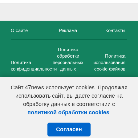
О сайте
Реклама
Контакты
Политика
обработки
Политика
Политика
персональных
использования
конфиденциальности
данных
cookie-файлов
Сайт 47news использует cookies. Продолжая
использовать сайт, вы даете согласие на
©
47 новостей (47 news)
2005 — 2026 г.
обработку данных в соответствии с
Свидетельство о регистрации СМИ Эл № ФС 77-39848, выдано
Федеральной службой по надзору в сфере связи,
.
политикой обработки cookies
информационных технологий и массовых коммуникаций
(Роскомнадзор) от 18 мая 2010г.
Согласен