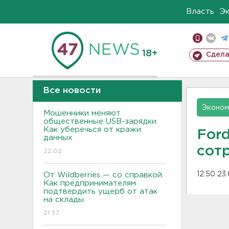
Власть
Э
18+
Сдела
Все новости
Эконом
Мошенники меняют
общественные USB-зарядки.
Как уберечься от кражи
For
данных
сот
22:02
12:50 23
От Wildberries — со справкой.
Как предпринимателям
подтвердить ущерб от атак
на склады
21:37