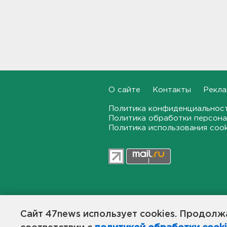
матрас с детьми в
Ленобласти стал уголовным
делом
18:22
Фермеры в Ленобласти
смогут получить до 8 млн
рублей на развитие
хозяйства
О сайте
Контакты
Рекла
18:07
Политика конфиденциальнос
Политика обработки персона
На "Сортавалу" съехались
Политика использования coo
спасатели и дорожники.
Отрабатывали легенду о
крупном ДТП
17:50
В пятницу вузы публикуют
списки. Ленобласть подвела
итоги приемной
47news.ru — независимое интерн
кампании-2026
общественной жизни в Ленинград
Сайт 47news использует cookies. Продолжа
Создатели рассчитывают, что «4
17:36