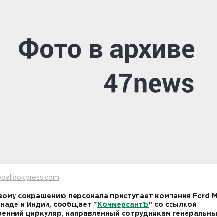
oballookpress.com
вому сокращению персонала приступает компания Ford M
наде и Индии, сообщает "
КоммерсантЪ
" со ссылкой
ренний циркуляр, направленный сотрудникам генеральн