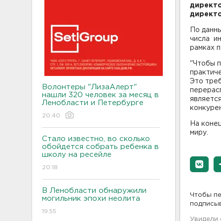
директо
директ
По данны
числа и
рамках 
"Чтобы 
практиче
Это треб
Волонтеры "ЛизаАлерт"
перерас
нашли 320 человек за месяц в
являетс
Ленобласти и Петербурге
конкурен
20:40
На конец
миру.
Стало известно, во сколько
обойдется собрать ребенка в
школу на ресейле
20:18
В Ленобласти обнаружили
Чтобы пе
могильник эпохи неолита
подписы
19:55
Увидели