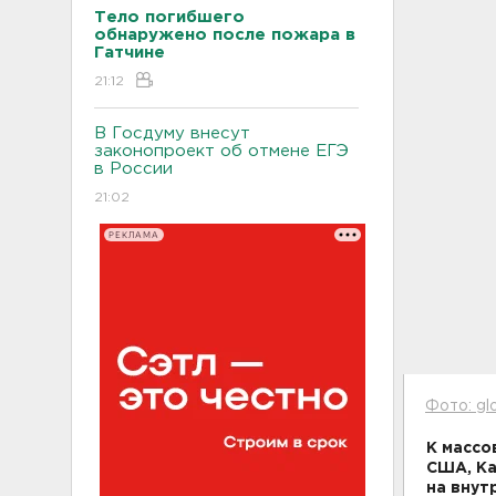
Тело погибшего
обнаружено после пожара в
Гатчине
21:12
В Госдуму внесут
законопроект об отмене ЕГЭ
в России
21:02
РЕКЛАМА
Фото: gl
К массо
США, Ка
на внут