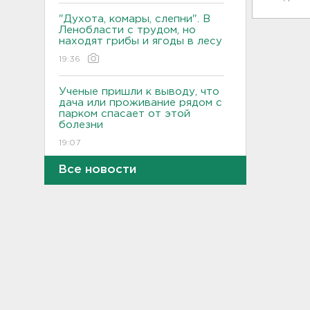
"Духота, комары, слепни". В
Ленобласти с трудом, но
находят грибы и ягоды в лесу
19:36
Ученые пришли к выводу, что
дача или проживание рядом с
парком спасает от этой
болезни
19:07
Все новости
Для иностранных
абитуриентов хотят ввести
экзамен по русскому
18:49
Смертельное ДТП
произошло на КАД у Низино
18:23
Наезд моторной лодки на