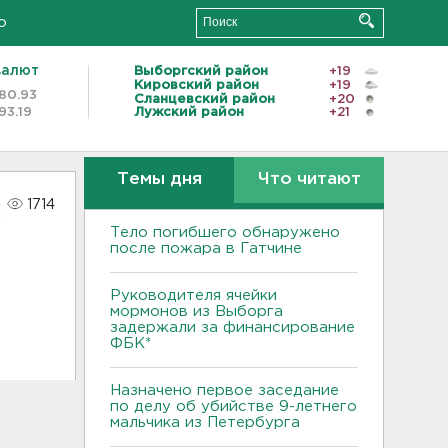
о
валют
Выборгский район
+19
Кировский район
+19
80.93
Сланцевский район
+20
93.19
Лужский район
+21
Темы дня
Что читают
1714
Тело погибшего обнаружено
после пожара в Гатчине
Руководителя ячейки
мормонов из Выборга
задержали за финансирование
ФБК*
Назначено первое заседание
по делу об убийстве 9-летнего
мальчика из Петербурга