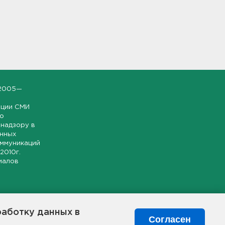
2005—
ации СМИ
но
надзору в
онных
оммуникаций
 2010г.
иалов
ской и
гионе.
работку данных в
я свободного
Согласен