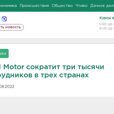
кономика
Происшествия
Общество
Чтиво
Дачное дел
Курсы 
USD ЦБ
ть новость
EUR ЦБ
ика
d Motor сократит три тысячи
рудников в трех странах
.08.2022