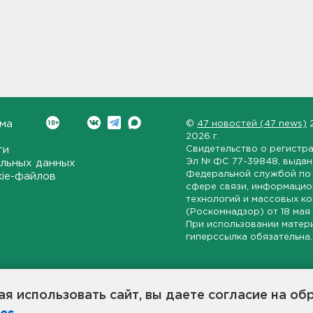
ма
©
47 новостей (47 news)
2026 г.
ти
Свидетельство о регистр
Эл № ФС 77-39848
, выда
льных данных
Федеральной службой по 
kie-файлов
сфере связи, информаци
технологий и массовых к
(Роскомнадзор) от
18 мая
При использовании матер
гиперссылка обязательна.
ет-издание, направленное на всестороннее освещение политиче
ской области, экономической и инвестиционной активности в ре
я использовать сайт, вы даете согласие на об
7 новостей» станет популярной и конструктивной площадкой дл