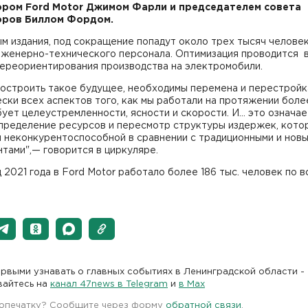
ром Ford Motor Джимом Фарли и председателем совета
оров Биллом Фордом.
м издания, под сокращение попадут около трех тысяч человек
нженерно-технического персонала. Оптимизация проводится 
переориентирования производства на электромобили.
построить такое будущее, необходимы перемена и перестройк
ски всех аспектов того, как мы работали на протяжении боле
ует целеустремленности, ясности и скорости. И… это означае
пределение ресурсов и пересмотр структуры издержек, кото
я неконкурентоспособной в сравнении с традиционными и нов
тами",— говорится в циркуляре.
 2021 года в Ford Motor работало более 186 тыс. человек по в
рвыми узнавать о главных событиях в Ленинградской области -
вайтесь на
канал 47news в Telegram
и
в Maх
 опечатку? Сообщите через форму
обратной связи
.