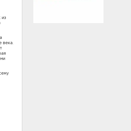
 из
в
а
е века.
т
рая
ыми
сему