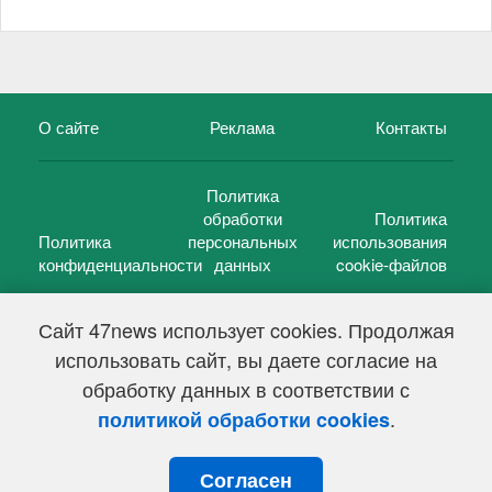
О сайте
Реклама
Контакты
Политика
обработки
Политика
Политика
персональных
использования
конфиденциальности
данных
cookie-файлов
Сайт 47news использует cookies. Продолжая
использовать сайт, вы даете согласие на
©
47 новостей (47 news)
2005 — 2026 г.
обработку данных в соответствии с
Свидетельство о регистрации СМИ Эл № ФС 77-39848, выдано
Федеральной службой по надзору в сфере связи,
.
политикой обработки cookies
информационных технологий и массовых коммуникаций
(Роскомнадзор) от 18 мая 2010г.
Согласен