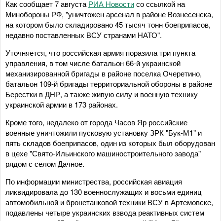
Как сообщает 7 августа
РИА Новости
со ссылкой на
Минобороны РФ, "уничтожен арсенал в районе Вознесенска,
на котором было складировано 45 тысяч тонн боеприпасов,
недавно поставленных ВСУ странами НАТО".
Уточняется, что российская армия поразила три пункта
управления, в том числе батальон 66-й украинской
механизированной бригады в районе поселка Очеретино,
батальон 109-й бригады территориальной обороны в районе
Берестки в ДНР, а также живую силу и военную технику
украинской армии в 173 районах.
Кроме того, недалеко от города Часов Яр российские
военные уничтожили пусковую установку ЗРК "Бук-М1" и
пять складов боеприпасов, один из которых был оборудован
в цехе "Свято-Ильинского машиностроительного завода"
рядом с селом Дачное.
По информации министрества, российская авиация
ликвидировала до 130 военнослужащих и восьми единиц
автомобильной и бронетанковой техники ВСУ в Артемовске,
подавлены четыре украинских взвода реактивных систем