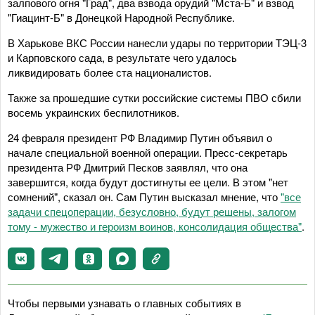
залпового огня "Град", два взвода орудий "Мста-Б" и взвод
"Гиацинт-Б" в Донецкой Народной Республике.
В Харькове ВКС России нанесли удары по территории ТЭЦ-3
и Карповского сада, в результате чего удалось
ликвидировать более ста националистов.
Также за прошедшие сутки российские системы ПВО сбили
восемь украинских беспилотников.
24 февраля президент РФ Владимир Путин объявил о
начале специальной военной операции. Пресс-секретарь
президента РФ Дмитрий Песков заявлял, что она
завершится, когда будут достигнуты ее цели. В этом "нет
сомнений", сказал он. Сам Путин высказал мнение, что
"все
задачи спецоперации, безусловно, будут решены, залогом
тому - мужество и героизм воинов, консолидация общества"
.
Чтобы первыми узнавать о главных событиях в