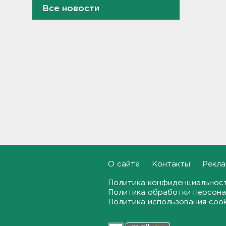
Все новости
Взрывы прогремят в карьерах
Выборгского района
23:11, 05.08.2026
Кольцо сдавило палец.
Подарок на память обернулся
вызовом спасателей в
детский лагерь в Ленобласти
- фото
22:51, 05.08.2026
Как правильно гасить ипотеку
в Петербурге. Срок и
переплату можно сократить в
разы
О сайте
Контакты
Рекла
22:24, 05.08.2026
Политика конфиденциальнос
Политика обработки персона
Ступень ракеты Falcon
Политика использования coo
9 врезалась в Луну
21:58, 05.08.2026