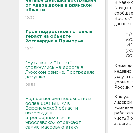
Четыре девушки пострадали
В мае-ию
от удара дрона в Брянской
Navigato
области
сообщае
10:39
Восток" 
данное п
Трое подростков готовили
"T
теракт на объекте
ко
Росгвардии в Приморье
Wä
10:14
ус
по
"Буханка" и "Тенет"
Команда
столкнулись на дороге в
недавно
Лужском районе. Пострадала
девушка
услуги 
уровне, 
09:55
России, 
Как указ
Над регионами перехватили
лидером 
более 600 БПЛА: в
жизненно
Воронежской области
повреждены
работают
агропредприятия, в
чистый о
Ярославской отражают
зарегист
самую массовую атаку