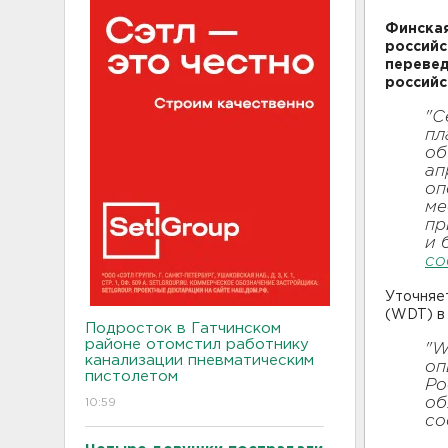
Финская
российс
перевед
россий
"С
пл
об
ап
оп
ме
пр
и 
со
Уточняет
(WDT) в
Подросток в Гатчинском
районе отомстил работнику
"W
канализации пневматическим
оп
пистолетом
Ро
об
10:59
со