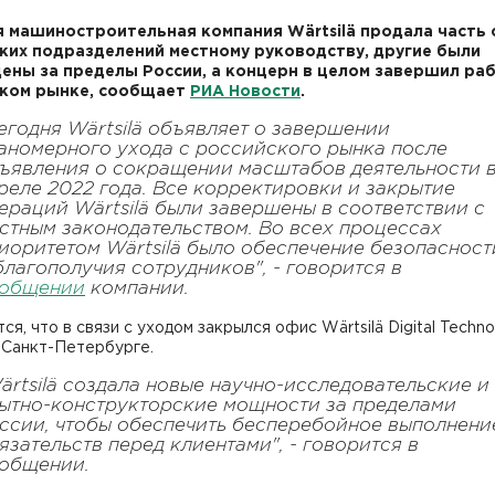
 машиностроительная компания Wärtsilä продала часть 
ких подразделений местному руководству, другие были
ены за пределы России, а концерн в целом завершил раб
ском рынке, сообщает
РИА Новости
.
егодня Wärtsilä объявляет о завершении
аномерного ухода с российского рынка после
ъявления о сокращении масштабов деятельности 
реле 2022 года. Все корректировки и закрытие
ераций Wärtsilä были завершены в соответствии с
стным законодательством. Во всех процессах
иоритетом Wärtsilä было обеспечение безопасност
благополучия сотрудников", - говорится в
общении
компании.
ся, что в связи с уходом закрылся офис Wärtsilä Digital Techno
 Санкт-Петербурге.
ärtsilä создала новые научно-исследовательские и
ытно-конструкторские мощности за пределами
ссии, чтобы обеспечить бесперебойное выполнени
язательств перед клиентами", - говорится в
общении.