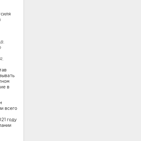
тсиля
й
в.
о
я.
тав
зывать
тном
ие в
м
и всего
21 году
пании