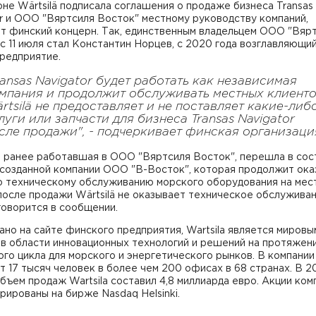
не Wärtsilä подписала соглашения о продаже бизнеса Transas
r и ООО "Вяртсиля Восток" местному руководству компаний,
т финский концерн. Так, единственным владельцем ООО "Вяр
с 11 июля стал Константин Норцев, с 2020 года возглавляющи
редприятие.
ransas Navigator будет работать как независимая
мпания и продолжит обслуживать местных клиенто
rtsilä не предоставляет и не поставляет какие-либ
луги или запчасти для бизнеса Transas Navigator
сле продажи", - подчеркивает финская организаци
, ранее работавшая в ООО "Вяртсиля Восток", перешла в сос
 созданной компании ООО "В-Восток", которая продолжит ока
по техническому обслуживанию морского оборудования на мес
после продажи Wärtsilä не оказывает техническое обслуживан
говорится в сообщении.
ано на сайте финского предприятия, Wartsila является мировы
в области инновационных технологий и решений на протяжени
го цикла для морского и энергетического рынков. В компании
 17 тысяч человек в более чем 200 офисах в 68 странах. В 20
бъем продаж Wartsila составил 4,8 миллиарда евро. Акции ком
рированы на бирже Nasdaq Helsinki.