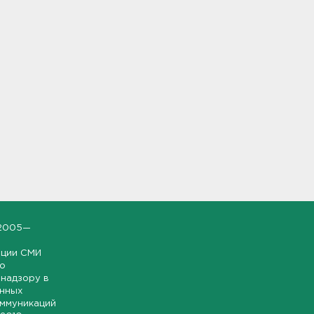
2005—
ации СМИ
но
надзору в
онных
оммуникаций