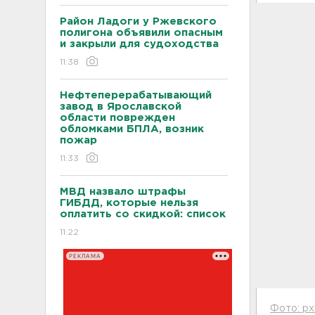
Район Ладоги у Ржевского
полигона объявили опасным
и закрыли для судоходства
11:38
Нефтеперерабатывающий
завод в Ярославской
области поврежден
обломками БПЛА, возник
пожар
11:33
МВД назвало штрафы
ГИБДД, которые нельзя
оплатить со скидкой: список
11:22
РЕКЛАМА
Фото: px