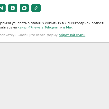
рвыми узнавать о главных событиях в Ленинградской области -
вайтесь на
канал 47news в Telegram
и
в Maх
 опечатку? Сообщите через форму
обратной связи
.