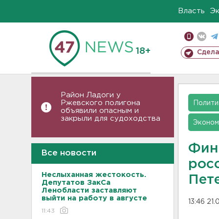
Власть
Э
18+
Сдела
Район Ладоги у
Ржевского полигона
Полити
объявили опасным и
закрыли для судоходства
Эконом
Фин
Все новости
рос
Неслыханная жестокость.
Пет
Депутатов ЗакСа
Ленобласти заставляют
выйти на работу в августе
13:46 21
11:43