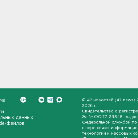
ма
©
47 новостей (47 news)
2026 г.
ти
Свидетельство о регистр
Эл № ФС 77-39848
, выда
льных данных
Федеральной службой по 
kie-файлов
сфере связи, информаци
технологий и массовых к