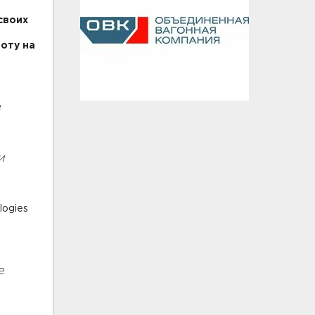
своих
оту на
в
и
logies
е