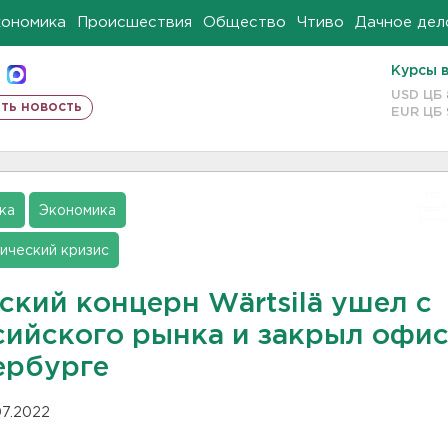
кономика
Происшествия
Общество
Чтиво
Дачное дел
Курсы 
USD ЦБ
ть новость
EUR ЦБ
ка
Экономика
ический кризис
ский концерн Wärtsilä ушел с
сийского рынка и закрыл офис
ербурге
.07.2022