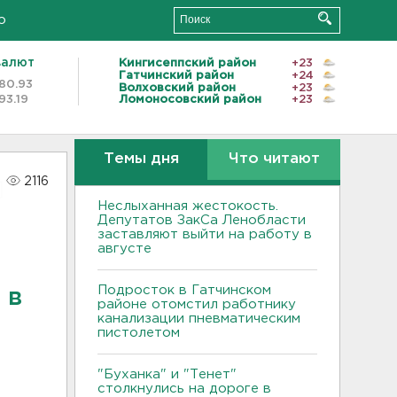
о
валют
Кингисеппский район
+23
Гатчинский район
+24
80.93
Волховский район
+23
93.19
Ломоносовский район
+23
Темы дня
Что читают
2116
Неслыханная жестокость.
Депутатов ЗакСа Ленобласти
заставляют выйти на работу в
августе
Подросток в Гатчинском
 в
районе отомстил работнику
канализации пневматическим
пистолетом
"Буханка" и "Тенет"
столкнулись на дороге в