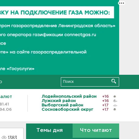
о
валют
Лодейнопольский район
+16
Лужский район
+16
81.41
Выборгский район
+17
94.06
Сосновоборский округ
+17
Темы дня
Что читают
1383