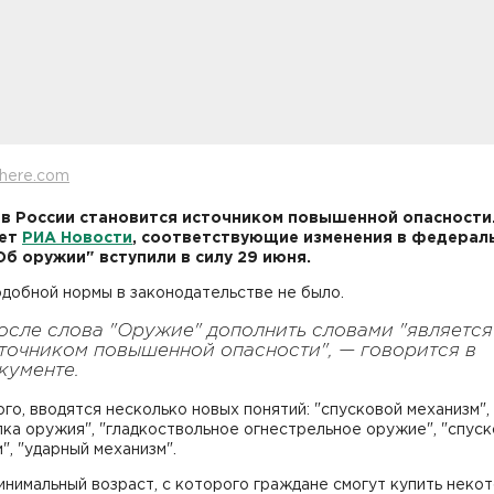
here.com
в России становится источником повышенной опасности.
ет
РИА Новости
, соответствующие изменения в федерал
Об оружии" вступили в силу 29 июня.
добной нормы в законодательстве не было.
осле слова "Оружие" дополнить словами "является
точником повышенной опасности", — говорится в
кументе.
го, вводятся несколько новых понятий: "спусковой механизм",
ка оружия", "гладкоствольное огнестрельное оружие", "спус
", "ударный механизм".
нимальный возраст, с которого граждане смогут купить неко