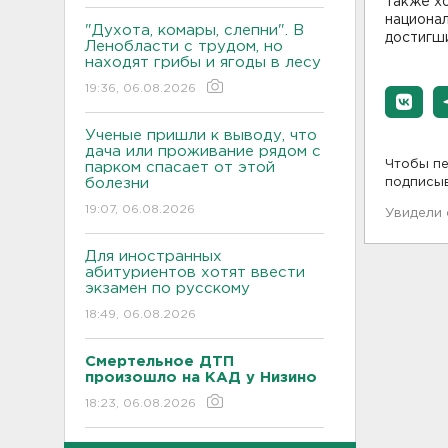
также х
национал
"Духота, комары, слепни". В
достигши
Ленобласти с трудом, но
находят грибы и ягоды в лесу
19:36, 06.08.2026
Ученые пришли к выводу, что
дача или проживание рядом с
Чтобы пе
парком спасает от этой
болезни
подписы
19:07, 06.08.2026
Увидели
Для иностранных
абитуриентов хотят ввести
экзамен по русскому
18:49, 06.08.2026
Смертельное ДТП
произошло на КАД у Низино
18:23, 06.08.2026