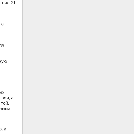
гшие 21
го
та
нную
ых
ами, а
той.
вными
, а