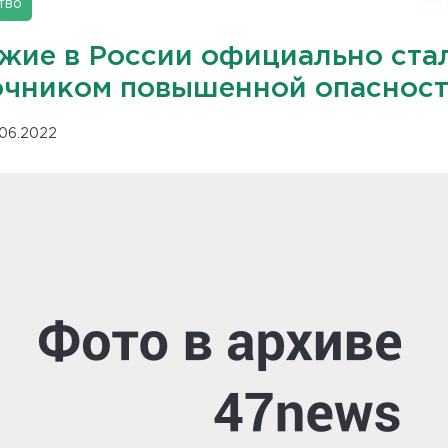
тво
жие в России официально ста
очником повышенной опаснос
.06.2022