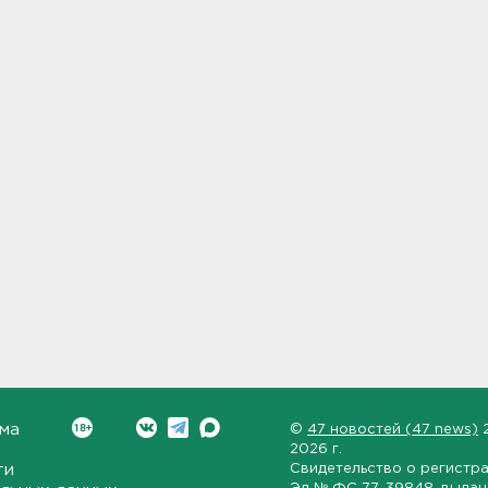
ма
©
47 новостей (47 news)
2026 г.
ти
Свидетельство о регистр