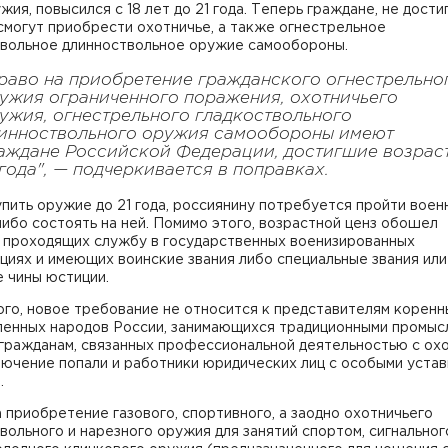
жия, повысился с 18 лет до 21 года. Теперь граждане, не дости
 смогут приобрести охотничье, а также огнестрельное
твольное длинноствольное оружие самообороны.
раво на приобретение гражданского огнестрельно
ужия ограниченного поражения, охотничьего
ужия, огнестрельного гладкоствольного
инноствольного оружия самообороны имеют
аждане Российской Федерации, достигшие возрас
 года", — подчеркивается в поправках.
пить оружие до 21 года, россиянину потребуется пройти вое
ибо состоять на ней. Помимо этого, возрастной ценз обошел
, проходящих службу в государственных военизированных
циях и имеющих воинские звания либо специальные звания или
 чины юстиции.
го, новое требование не относится к представителям коренн
ленных народов России, занимающихся традиционными промысл
гражданам, связанных профессиональной деятельностью с охо
лючение попали и работники юридических лиц с особыми уста
.
 приобретение газового, спортивного, а заодно охотничьего
вольного и нарезного оружия для занятий спортом, сигнального