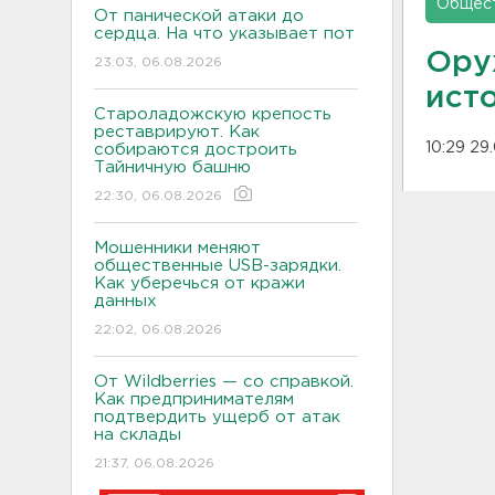
Общес
От панической атаки до
сердца. На что указывает пот
Ору
23:03, 06.08.2026
ист
Староладожскую крепость
реставрируют. Как
10:29 29
собираются достроить
Тайничную башню
22:30, 06.08.2026
Мошенники меняют
общественные USB-зарядки.
Как уберечься от кражи
данных
22:02, 06.08.2026
От Wildberries — со справкой.
Как предпринимателям
подтвердить ущерб от атак
на склады
21:37, 06.08.2026