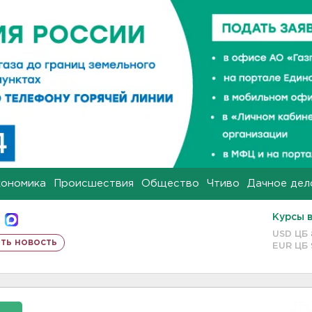
кономика
Происшествия
Общество
Чтиво
Дачное дел
Курсы 
USD ЦБ
ть новость
EUR ЦБ