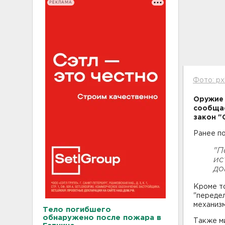
РЕКЛАМА
Фото: px
Оружие 
сообща
закон "
Ранее по
"П
ис
до
Кроме то
"передел
механизм
Тело погибшего
обнаружено после пожара в
Также ми