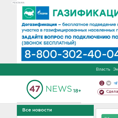
РЕКЛАМА
Власть
Э
18+
Сдела
Все новости