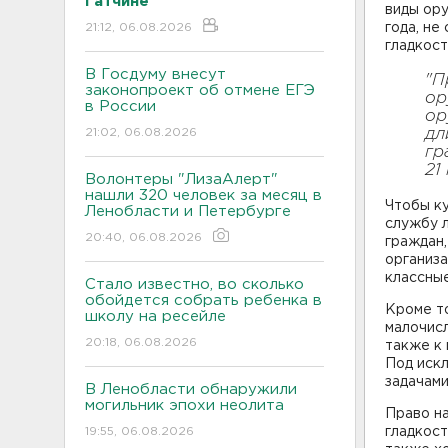
Гатчине
виды ору
21:12, 06.08.2026
года, не
гладкос
В Госдуму внесут
"П
законопроект об отмене ЕГЭ
ор
в России
ор
21:02, 06.08.2026
дл
гр
21
Волонтеры "ЛизаАлерт"
нашли 320 человек за месяц в
Чтобы ку
Ленобласти и Петербурге
службу л
20:40, 06.08.2026
граждан
организа
классные
Стало известно, во сколько
обойдется собрать ребенка в
Кроме то
школу на ресейле
малочис
20:18, 06.08.2026
также к 
Под иск
задачами
В Ленобласти обнаружили
могильник эпохи неолита
Право на
19:55, 06.08.2026
гладкост