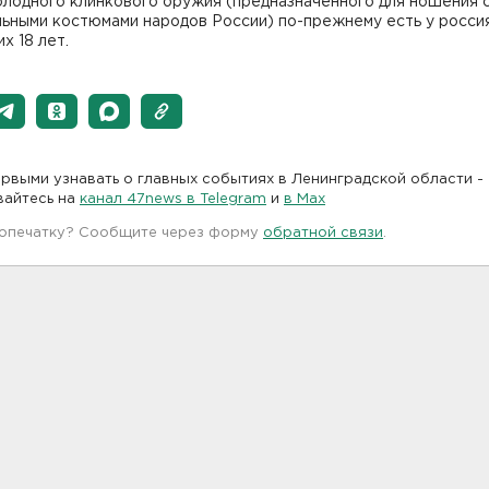
олодного клинкового оружия (предназначенного для ношения 
ьными костюмами народов России) по-прежнему есть у россия
х 18 лет.
рвыми узнавать о главных событиях в Ленинградской области -
вайтесь на
канал 47news в Telegram
и
в Maх
 опечатку? Сообщите через форму
обратной связи
.