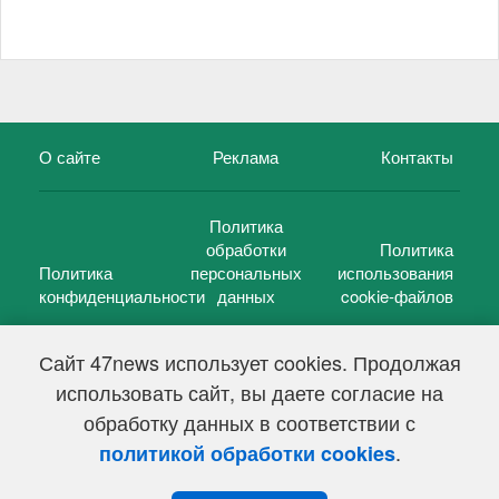
О сайте
Реклама
Контакты
Политика
обработки
Политика
Политика
персональных
использования
конфиденциальности
данных
cookie-файлов
Сайт 47news использует cookies. Продолжая
использовать сайт, вы даете согласие на
©
47 новостей (47 news)
2005 — 2026 г.
обработку данных в соответствии с
Свидетельство о регистрации СМИ Эл № ФС 77-39848, выдано
Федеральной службой по надзору в сфере связи,
.
политикой обработки cookies
информационных технологий и массовых коммуникаций
(Роскомнадзор) от 18 мая 2010г.