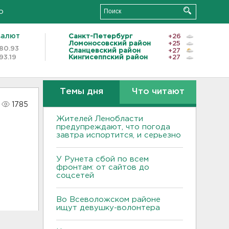
о
валют
Санкт-Петербург
+26
Ломоносовский район
+25
80.93
Сланцевский район
+27
93.19
Кингисеппский район
+27
Темы дня
Что читают
1785
Жителей Ленобласти
предупреждают, что погода
завтра испортится, и серьезно
У Рунета сбой по всем
фронтам: от сайтов до
соцсетей
Во Всеволожском районе
ищут девушку-волонтера