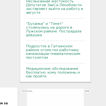
Неслыханная жестокость.
Депутатов ЗакСа Ленобласти
заставляют выйти на работу в
августе
"Буханка" и "Тенет"
столкнулись на дороге в
Лужском районе. Пострадала
девушка
Подросток в Гатчинском
районе отомстил работнику
канализации пневматическим
пистолетом
Медицинские обследования
бесплатно: кому положены и
как пройти
РЕКЛАМА
и за