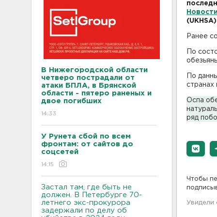
последн
Новост
(UKHSA)
Ранее с
По сост
обезьянь
В Нижегородской области
По данны
четверо пострадали от
странах 
атаки БПЛА, в Брянской
области - пятеро раненых и
Оспа обе
двое погибших
натураль
14:33
ряд побо
У Рунета сбой по всем
фронтам: от сайтов до
соцсетей
14:15
Чтобы пе
Застал там, где быть не
подписы
должен. В Петербурге 70-
летнего экс-прокурора
Увидели
задержали по делу об