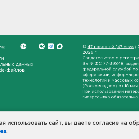
ма
©
47 новостей (47 news)
2026 г.
ти
Свидетельство о регистр
Эл № ФС 77-39848
, выда
льных данных
Федеральной службой по 
kie-файлов
сфере связи, информаци
технологий и массовых к
(Роскомнадзор) от
18 мая
При использовании матер
гиперссылка обязательна.
ет-издание, направленное на всестороннее освещение политиче
ской области, экономической и инвестиционной активности в ре
я использовать сайт, вы даете согласие на об
7 новостей» станет популярной и конструктивной площадкой дл
es
.
оисходят в 47-м регионе России.