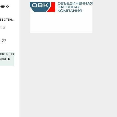
ению
евстве.
чая
в 27
охож на
звать