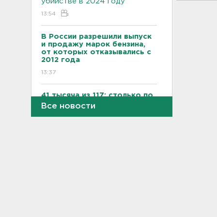
убийстве в 2024 году
13:54
В России разрешили выпуск
и продажу марок бензина,
от которых отказывались с
2012 года
13:37
41 тысяча из 117: столько по
отдельной квоте прошли в
Все новости
университеты участники
СВО и их дети
13:19
В Вистино обновляют 10
километров водопровода
13:00
На дороге Красное Село –
Гатчина – Павловск
отремонтировали 6