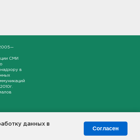
2005—
ации СМИ
но
надзору в
онных
оммуникаций
 2010г.
иалов
ской и
гионе.
работку данных в
я свободного
Согласен