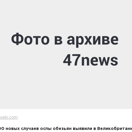
xels.com
00 новых случаев оспы обезьян выявили в Великобритани