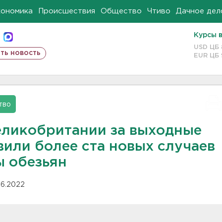
кономика
Происшествия
Общество
Чтиво
Дачное дел
Курсы 
USD ЦБ
ть новость
EUR ЦБ
тво
еликобритании за выходные
вили более ста новых случаев
ы обезьян
.06.2022