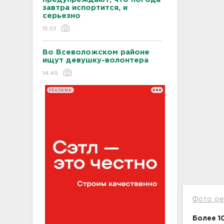
завтра испортится, и
серьезно
15:01
Во Всеволожском районе
ищут девушку-волонтера
14:49
РЕКЛАМА
Фото: pe
Более 1