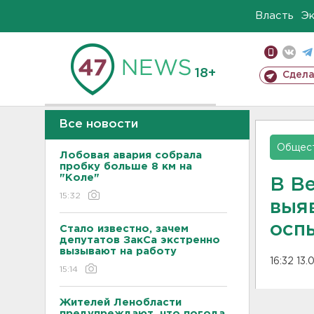
Власть
Э
18+
Сдела
Все новости
Общес
Лобовая авария собрала
пробку больше 8 км на
"Коле"
В В
15:32
выя
осп
Стало известно, зачем
депутатов ЗакСа экстренно
вызывают на работу
16:32 13
15:14
Жителей Ленобласти
предупреждают, что погода