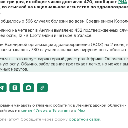
ие три дня, их общее число достигло 470, сообщает
РИА
и
со ссылкой на национальное агентство по здравоохран
.
ообщалось о 366 случаях болезни во всем Соединенном Корол
оянию на четверг в Англии выявлено 452 подтвержденных слу
ей оспы, 12 - в Шотландии и четыре в Уэльсе.
м Всемирной организации здравоохранения (ВОЗ) на 2 июня, 
насчитывалось 780 случаев заражения вирусом оспы обезьян.
зьян — это вирус, характерный для стран Африки. Он очень п
ную оспу. Обычно, заболевание протекает легко, но может вы
чных недугов.
рвыми узнавать о главных событиях в Ленинградской области -
вайтесь на
канал 47news в Telegram
и
в Maх
 опечатку? Сообщите через форму
обратной связи
.