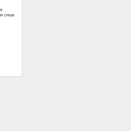
ия
ли смыв