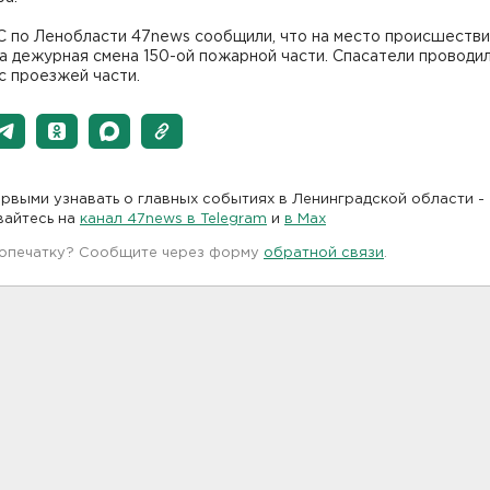
С по Ленобласти 47news сообщили, что на место происшеств
а дежурная смена 150-ой пожарной части. Спасатели проводи
с проезжей части.
рвыми узнавать о главных событиях в Ленинградской области -
вайтесь на
канал 47news в Telegram
и
в Maх
 опечатку? Сообщите через форму
обратной связи
.