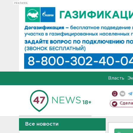
РЕКЛАМА
Власть
Э
18+
Сдела
Все новости