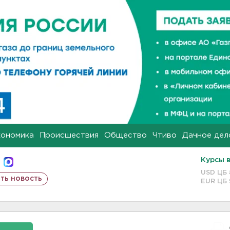
кономика
Происшествия
Общество
Чтиво
Дачное дел
Курсы 
USD ЦБ
ть новость
EUR ЦБ