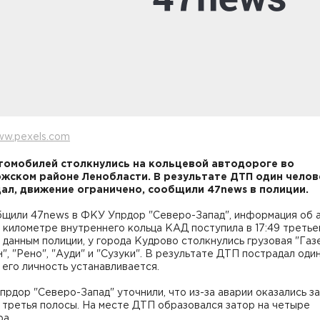
ww.pexels.com
томобилей столкнулись на кольцевой автодороге во
жском районе Ленобласти. В результате ДТП один челов
ал, движение ограничено, сообщили 47news в полиции.
бщили 47news в ФКУ Упрдор "Северо-Запад", информация об 
 километре внутреннего кольца КАД поступила в 17:49 третье
 данным полиции, у города Кудрово столкнулись грузовая "Газе
", "Рено", "Ауди" и "Сузуки". В результате ДТП пострадал оди
 его личность устанавливается.
рдор "Северо-Запад" уточнили, что из-за аварии оказались з
 третья полосы. На месте ДТП образовался затор на четыре
ра.