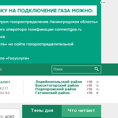
о
валют
Лодейнопольский район
+16
Бокситогорский район
+15
82.17
Подпорожский район
+15
94.84
Гатчинский район
+16
Темы дня
Что читают
4085