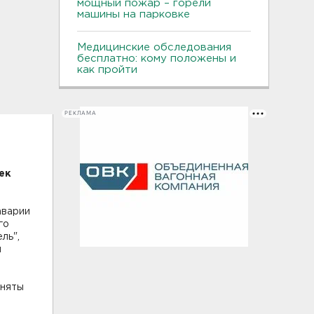
мощный пожар – горели
машины на парковке
Медицинские обследования
бесплатно: кому положены и
как пройти
РЕКЛАМА
ек
аварии
го
ль",
н
аняты