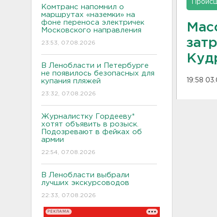
Проис
Комтранс напомнил о
маршрутах «наземки» на
фоне переноса электричек
Мас
Московского направления
зат
23:53, 07.08.2026
Куд
В Ленобласти и Петербурге
не появилось безопасных для
19:58 03
купания пляжей
23:32, 07.08.2026
Журналистку Гордееву*
хотят объявить в розыск.
Подозревают в фейках об
армии
22:54, 07.08.2026
В Ленобласти выбрали
лучших экскурсоводов
22:33, 07.08.2026
РЕКЛАМА