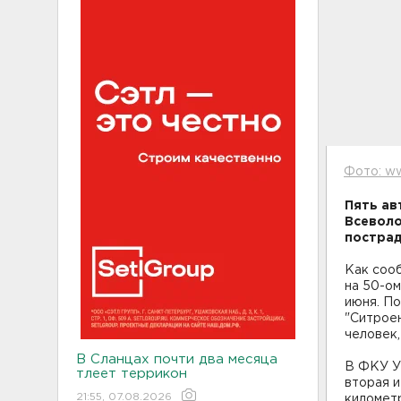
Фото: w
Пять ав
Всеволо
пострад
Как соо
на 50-ом
июня. По
"Ситроен
человек,
В Сланцах почти два месяца
В ФКУ Уп
тлеет террикон
вторая и
21:55, 07.08.2026
километ