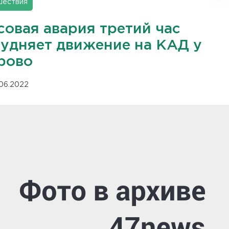
шествия
совая авария третий час
рудняет движение на КАД у
рово
.06.2022