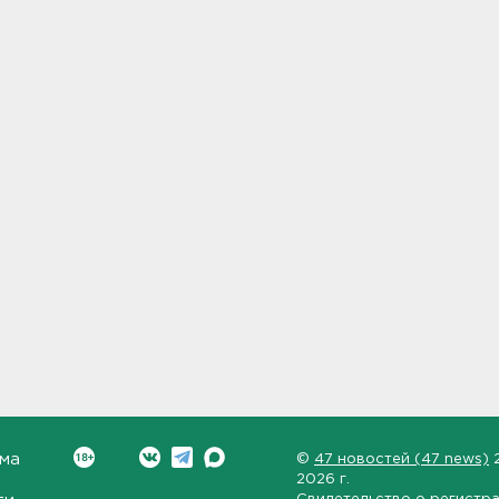
ма
©
47 новостей (47 news)
2026 г.