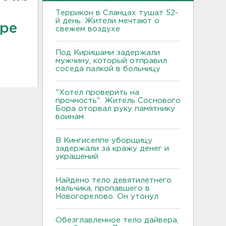
Террикон в Сланцах тушат 52-
й день. Жители мечтают о
аре
свежем воздухе
Под Киришами задержали
мужчину, который отправил
соседа палкой в больницу
"Хотел проверить на
прочность". Житель Соснового
Бора оторвал руку памятнику
воинам
В Кингисеппе уборщицу
задержали за кражу денег и
украшений
Найдено тело девятилетнего
мальчика, пропавшего в
Новогорелово. Он утонул
Обезглавленное тело дайвера,