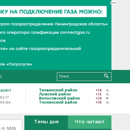
о
валют
Тихвинский район
+14
Лужский район
+13
82.17
Волосовский район
+14
94.84
Тосненский район
+16
Темы дня
Что читают
5515