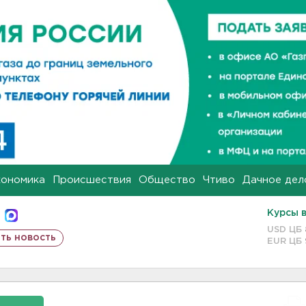
кономика
Происшествия
Общество
Чтиво
Дачное дел
Курсы 
USD ЦБ
ть новость
EUR ЦБ