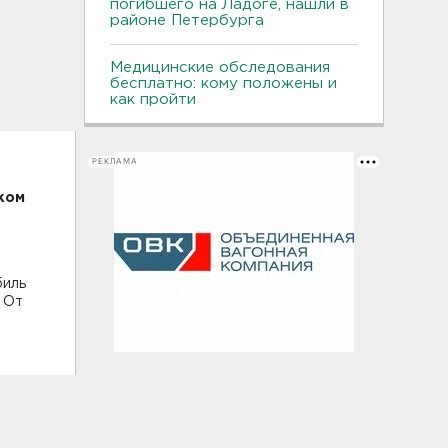
погибшего на Ладоге, нашли в
районе Петербурга
Медицинские обследования
бесплатно: кому положены и
как пройти
РЕКЛАМА
ком
биль
 От