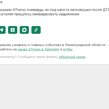
е.
сказали 47news очевидцы, из-под капота легковушки после Д
сателям пришлось ликвидировать задымление.
рвыми узнавать о главных событиях в Ленинградской области -
вайтесь на
канал 47news в Telegram
и
в Maх
 опечатку? Сообщите через форму
обратной связи
.