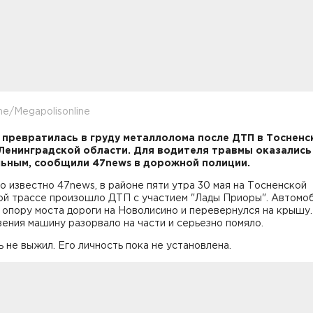
me/Megapolisonline
превратилась в груду металлолома после ДТП в Тосненс
Ленинградской области. Для водителя травмы оказались
ьным, сообщили 47news в дорожной полиции.
о известно 47news, в районе пяти утра 30 мая на Тосненской
ой трассе произошло ДТП с участием "Лады Приоры". Автомо
 опору моста дороги на Новолисино и перевернулся на крышу.
ения машину разорвало на части и серьезно помяло.
 не выжил. Его личность пока не установлена.