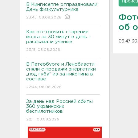
Проис
В Кингисеппе отпраздновали
День физкультурника
Фот
23:45, 08.08.2026
об 
Как отстрочить старение
мозга за 30 минут в день –
09:47 30
рассказали ученые
23:15, 08.08.2026
В Петербурге и Ленобласти
сняли с продажи энергетики
„под губу“ из-за никотина в
составе
22:44, 08.08.2026
За день над Россией сбиты
360 украинских
беспилотников
22:11, 08.08.2026
РЕКЛАМА