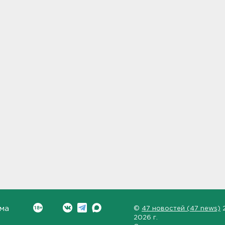
ма
©
47 новостей (47 news)
2026 г.