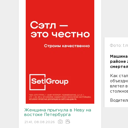
Фото: t.
Машина 
районе 
смертел
Как стал
объездн
влетел в
столкнов
Водитель
Женщина прыгнула в Неву на
востоке Петербурга
21:41, 08.08.2026