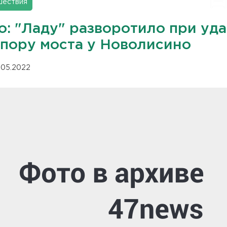
шествия
о: "Ладу" разворотило при уд
опору моста у Новолисино
.05.2022