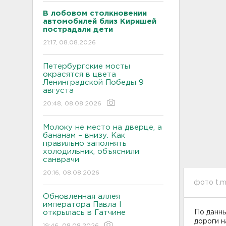
В лобовом столкновении
автомобилей близ Киришей
пострадали дети
21:17, 08.08.2026
Петербургские мосты
окрасятся в цвета
Ленинградской Победы 9
августа
20:48, 08.08.2026
Молоку не место на дверце, а
бананам – внизу. Как
правильно заполнять
холодильник, объяснили
санврачи
20:16, 08.08.2026
фото t.m
Обновленная аллея
императора Павла I
открылась в Гатчине
По данны
дороги н
19:46, 08.08.2026