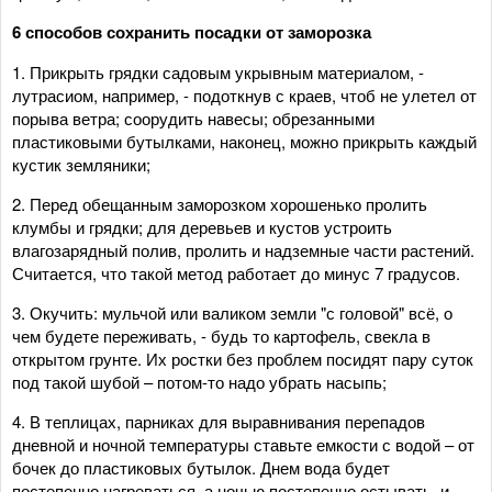
6 способов сохранить посадки от заморозка
1. Прикрыть грядки садовым укрывным материалом, -
лутрасиом, например, - подоткнув с краев, чтоб не улетел от
порыва ветра; соорудить навесы; обрезанными
пластиковыми бутылками, наконец, можно прикрыть каждый
кустик земляники;
2. Перед обещанным заморозком хорошенько пролить
клумбы и грядки; для деревьев и кустов устроить
влагозарядный полив, пролить и надземные части растений.
Считается, что такой метод работает до минус 7 градусов.
3. Окучить: мульчой или валиком земли "с головой" всё, о
чем будете переживать, - будь то картофель, свекла в
открытом грунте. Их ростки без проблем посидят пару суток
под такой шубой – потом-то надо убрать насыпь;
4. В теплицах, парниках для выравнивания перепадов
дневной и ночной температуры ставьте емкости с водой – от
бочек до пластиковых бутылок. Днем вода будет
постепенно нагреваться, а ночью постепенно остывать, и