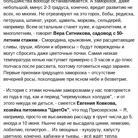
большинства вообще останавливается. А заморозок, даже
небольшой, минус 2-3 градуса, конечно, вредит развитию не
всех, но многих. Не отреагируют на это горох, бобы, редиска,
петрушка, шпинат, укроп, щавель, морковь, сельдерей,
например. Всем остальным станет хуже, и однолетним, и
многолетним, - говорит
Вера Ситникова, садовод с 50-
летним стажем
.- Смородина, крыжовник, уже расцветающие
сливы, груши, яблони и абрикосы – будут повреждены и
могут сбросить даже цветочные почки. Самая низкая
температура ночью наступает примерно с 3 часов и до плюс
полчаса после рассвета, поэтому готовиться надо заранее.
Первые признаки грядущего заморозка – отсутствие
вечерней росы, похолодание при ясном небе и безветрие.
- История с этими ночными заморозками у нас повторяется
из года в год, как и период "черемуховых холодов", - и от
этого никуда не деться, - смеется
Евгения Ковкова,
хозяйка питомника "ЦветОк"
, что под Приозерском. – Я,
например, просто не высаживаю рассаду в грунт числа до 5,
иногда и 10 июня. Нынче еще не высадила цинии, немезию,
лобелию, гелиотроп… Из овощных - кукурузу, капусту
цветную, конечно, кабачки и тыквы, - всё ждёт тепла.