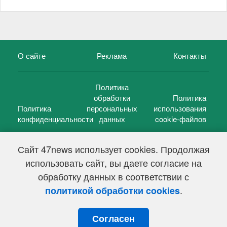
О сайте
Реклама
Контакты
Политика
обработки
Политика
Политика
персональных
использования
конфиденциальности
данных
cookie-файлов
Сайт 47news использует cookies. Продолжая
использовать сайт, вы даете согласие на
©
47 новостей (47 news)
2005 — 2026 г.
обработку данных в соответствии с
Свидетельство о регистрации СМИ Эл № ФС 77-39848, выдано
Федеральной службой по надзору в сфере связи,
.
политикой обработки cookies
информационных технологий и массовых коммуникаций
(Роскомнадзор) от 18 мая 2010г.
Согласен