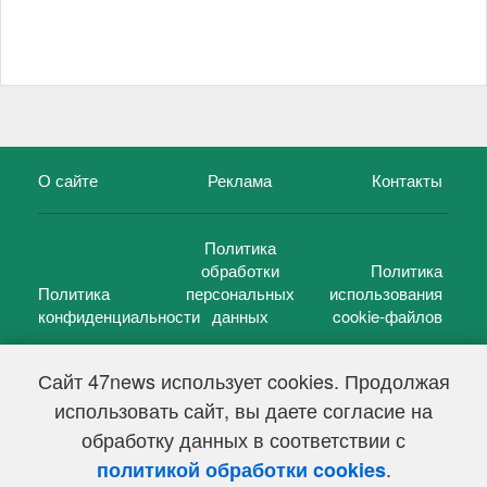
О сайте
Реклама
Контакты
Политика
обработки
Политика
Политика
персональных
использования
конфиденциальности
данных
cookie-файлов
Сайт 47news использует cookies. Продолжая
использовать сайт, вы даете согласие на
©
47 новостей (47 news)
2005 — 2026 г.
обработку данных в соответствии с
Свидетельство о регистрации СМИ Эл № ФС 77-39848, выдано
Федеральной службой по надзору в сфере связи,
.
политикой обработки cookies
информационных технологий и массовых коммуникаций