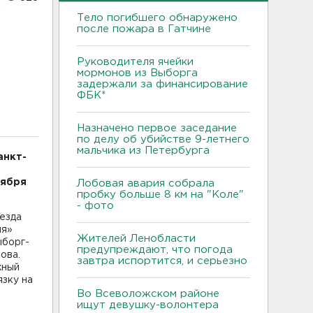
Тело погибшего обнаружено
после пожара в Гатчине
Руководителя ячейки
мормонов из Выборга
задержали за финансирование
ФБК*
Назначено первое заседание
по делу об убийстве 9-летнего
мальчика из Петербурга
анкт-
тября
Лобовая авария собрала
пробку больше 8 км на "Коле"
- фото
езда
ия»
Жителей Ленобласти
ыборг-
предупреждают, что погода
ова.
завтра испортится, и серьезно
жный
язку на
Во Всеволожском районе
ищут девушку-волонтера