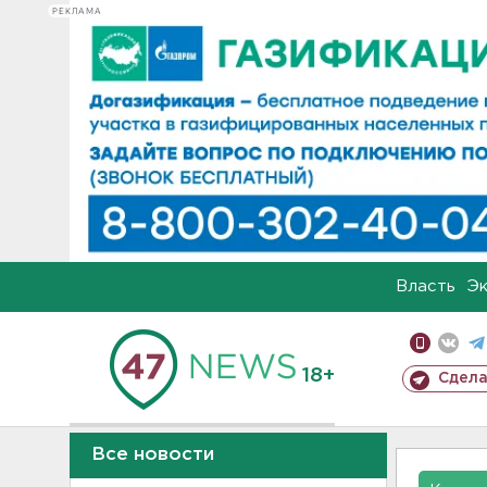
РЕКЛАМА
Власть
Э
18+
Сдела
Все новости