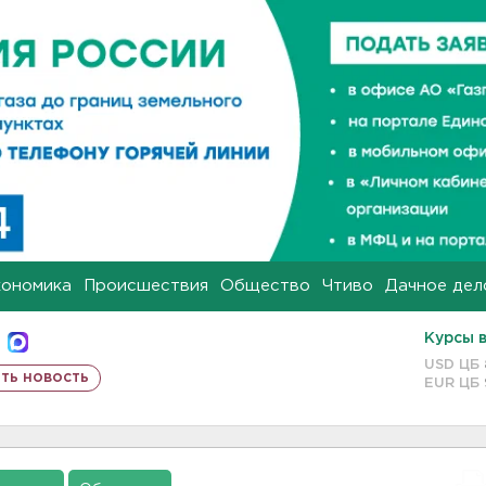
кономика
Происшествия
Общество
Чтиво
Дачное дел
Курсы 
USD ЦБ
ть новость
EUR ЦБ