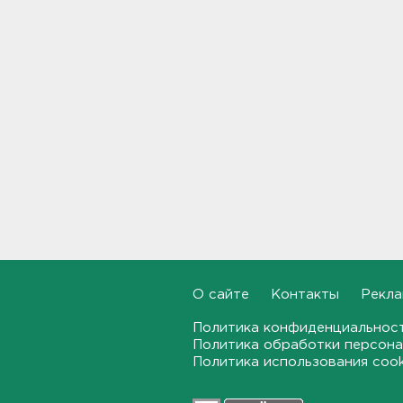
законопроект об отмене ЕГЭ
в России
21:02
Волонтеры "ЛизаАлерт"
нашли 320 человек за месяц в
Ленобласти и Петербурге
20:40
Стало известно, во сколько
обойдется собрать ребенка в
школу на ресейле
20:18
В Ленобласти обнаружили
могильник эпохи неолита
О сайте
Контакты
Рекла
19:55
Политика конфиденциальнос
Политика обработки персона
"Духота, комары, слепни". В
Политика использования coo
Ленобласти с трудом, но
находят грибы и ягоды в лесу
19:36