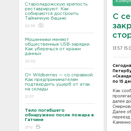
Коммун
Староладожскую крепость
реставрируют. Как
собираются достроить
С с
Тайничную башню
зак
22:30
сто
Мошенники меняют
общественные USB-зарядки.
13:57 15
Как уберечься от кражи
данных
22:02
Сегодня
Петербу
От Wildberries — со справкой.
«Сканди
Как предпринимателям
по 15 д
подтвердить ущерб от атак
на склады
Как соо
пролегае
21:37
далее до
Смирново
Тело погибшего
Далее о
обнаружено после пожара в
переезд 
Гатчине
Каменно
21:12