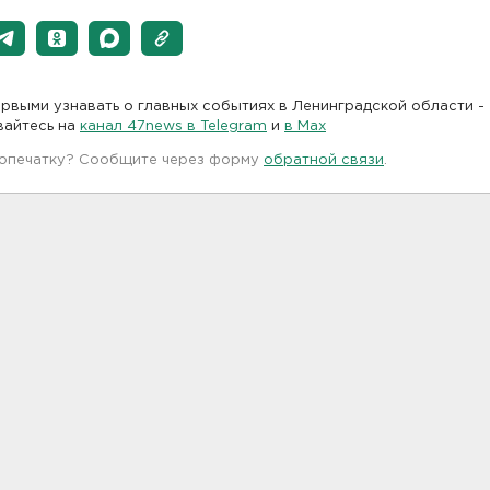
рвыми узнавать о главных событиях в Ленинградской области -
вайтесь на
канал 47news в Telegram
и
в Maх
 опечатку? Сообщите через форму
обратной связи
.