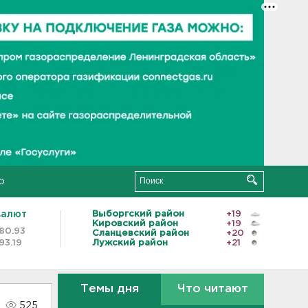
о
валют
Выборгский район
+19
Кировский район
+19
80.93
Сланцевский район
+20
93.19
Лужский район
+21
Темы дня
Что читают
525