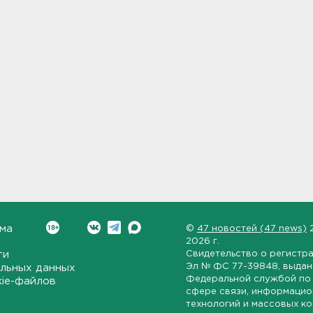
ма
©
47 новостей (47 news)
2026 г.
ти
Свидетельство о регистр
Эл № ФС 77-39848
, выда
льных данных
Федеральной службой по 
kie-файлов
сфере связи, информаци
технологий и массовых к