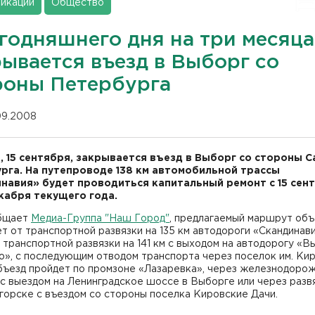
икации
Общество
егодняшнего дня на три месяца
рывается въезд в Выборг со
роны Петербурга
.09.2008
, 15 сентября, закрывается въезд в Выборг со стороны С
рга. На путепроводе 138 км автомобильной трассы
навия» будет проводиться капитальный ремонт с 15 сен
екабря текущего года.
бщает
Медиа-Группа "Наш Город"
, предлагаемый маршрут объ
т от транспортной развязки на 135 км автодороги «Скандинав
 транспортной развязки на 141 км с выходом на автодорогу «В
», с последующим отводом транспорта через поселок им. Кир
бъезд пройдет по промзоне «Лазаревка», через железнодоро
с выездом на Ленинградское шоссе в Выборге или через разв
горске с въездом со стороны поселка Кировские Дачи.