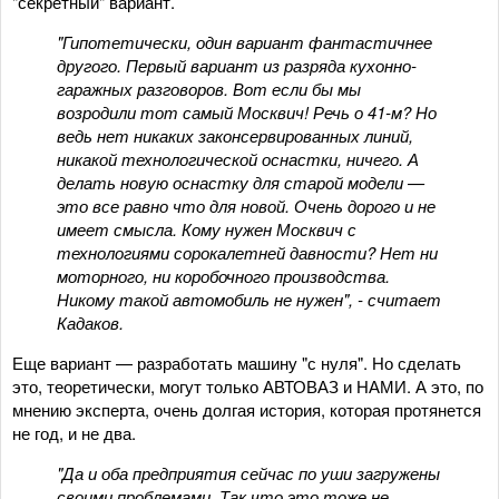
"секретный" вариант.
"Гипотетически, один вариант фантастичнее
другого. Первый вариант из разряда кухонно-
гаражных разговоров. Вот если бы мы
возродили тот самый Москвич! Речь о 41-м? Но
ведь нет никаких законсервированных линий,
никакой технологической оснастки, ничего. А
делать новую оснастку для старой модели —
это все равно что для новой. Очень дорого и не
имеет смысла. Кому нужен Москвич с
технологиями сорокалетней давности? Нет ни
моторного, ни коробочного производства.
Никому такой автомобиль не нужен", - считает
Кадаков.
Еще вариант — разработать машину "с нуля". Но сделать
это, теоретически, могут только АВТОВАЗ и НАМИ. А это, по
мнению эксперта, очень долгая история, которая протянется
не год, и не два.
"Да и оба предприятия сейчас по уши загружены
своими проблемами. Так что это тоже не