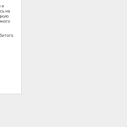
 и
сь на
удную
много
битого.