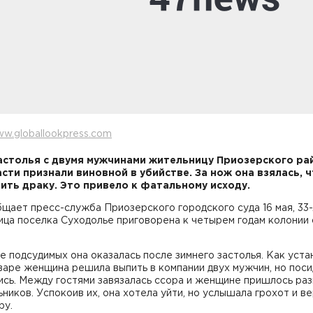
w.globallookpress.com
астолья с двумя мужчинами жительницу Приозерского р
сти признали виновной в убийстве. За нож она взялась, 
ить драку. Это привело к фатальному исходу.
щает пресс-служба Приозерского городского суда 16 мая, 33
ица поселка Суходолье приговорена к четырем годам колонии
е подсудимых она оказалась после зимнего застолья. Как уста
нваре женщина решила выпить в компании двух мужчин, но пос
ись. Между гостями завязалась ссора и женщине пришлось ра
ников. Успокоив их, она хотела уйти, но услышала грохот и в
ру.