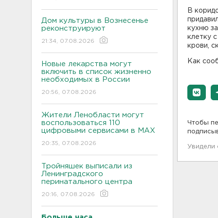
В коридо
придавил
Дом культуры в Вознесенье
реконструируют
кухню за
клетку с
21:34, 07.08.2026
крови, с
Как соо
Новые лекарства могут
включить в список жизненно
необходимых в России
20:56, 07.08.2026
Жители Ленобласти могут
воспользоваться 110
Чтобы пе
цифровыми сервисами в МАХ
подписы
20:35, 07.08.2026
Увидели
Тройняшек выписали из
Ленинградского
перинатального центра
20:16, 07.08.2026
Больше часа.