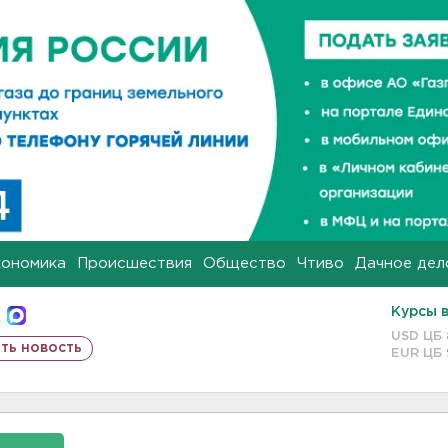
кономика
Происшествия
Общество
Чтиво
Дачное дел
Курсы 
USD ЦБ
ть новость
EUR ЦБ