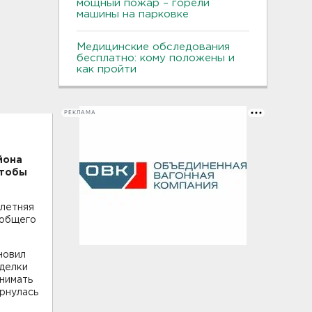
мощный пожар – горели
машины на парковке
Медицинские обследования
бесплатно: кому положены и
как пройти
РЕКЛАМА
айона
чтобы
-летняя
 общего
новил
иделки
знимать
ернулась