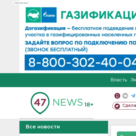
РЕКЛАМА
Власть
Э
18+
Сдела
Все новости