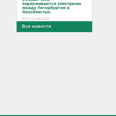
Задерживаются электрички
между Петербургом и
Ленобластью
19:57, 07.08.2026
Все новости
В Гатчине два
спецтранспорта не поделили
дорогу
19:36, 07.08.2026
Медведи Бу и Тяпа из «Дома
тигра» в Ленобласти
долетели до Ирландии
19:17, 07.08.2026
Больше десятка человек
утонули в Ленобласти за
июль
18:58, 07.08.2026
Задерживаются "Сапсаны" из