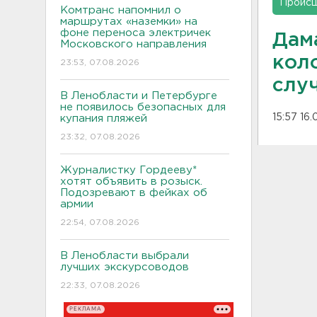
Проис
Комтранс напомнил о
маршрутах «наземки» на
фоне переноса электричек
Дам
Московского направления
кол
23:53, 07.08.2026
слу
В Ленобласти и Петербурге
не появилось безопасных для
15:57 16
купания пляжей
23:32, 07.08.2026
Журналистку Гордееву*
хотят объявить в розыск.
Подозревают в фейках об
армии
22:54, 07.08.2026
В Ленобласти выбрали
лучших экскурсоводов
22:33, 07.08.2026
РЕКЛАМА