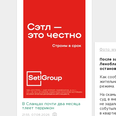
Фото: ww
После з
Ленобла
останов
Как сооб
жительн
режима.
На скамь
суд, в я
В Сланцах почти два месяца
не задал
тлеет террикон
собутыль
в кварти
21:55, 07.08.2026