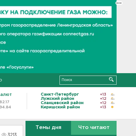
о
валют
Санкт-Петербург
+13
Лужский район
+12
82.17
Сланцевский район
+12
94.84
Киришский район
+13
Темы дня
Что читают
3213