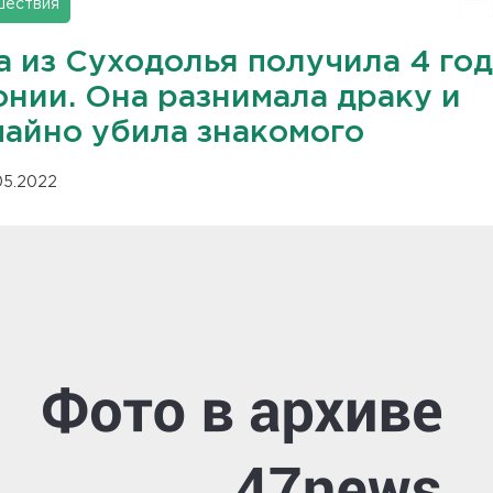
шествия
а из Суходолья получила 4 го
онии. Она разнимала драку и
чайно убила знакомого
.05.2022