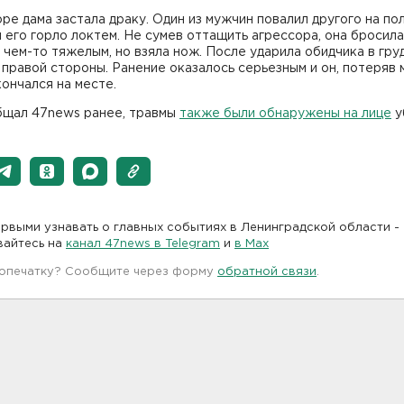
ре дама застала драку. Один из мужчин повалил другого на пол
 его горло локтем. Не сумев оттащить агрессора, она бросила
 чем-то тяжелым, но взяла нож. После ударила обидчика в гр
 правой стороны. Ранение оказалось серьезным и он, потеряв 
кончался на месте.
бщал 47news ранее, травмы
также были обнаружены на лице
у
рвыми узнавать о главных событиях в Ленинградской области -
вайтесь на
канал 47news в Telegram
и
в Maх
 опечатку? Сообщите через форму
обратной связи
.