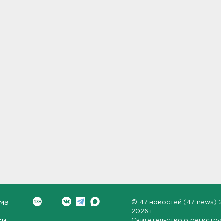
ма
©
47 новостей (47 news)
2026 г.
ти
Свидетельство о регистр