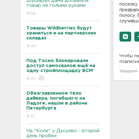
Шушарах дама добывала
поселку 
товар не голыми руками
предвари
15:58
полосу. 
случивш
Товары Wildberries будут
храниться и на партнерских
складах
15:43
Чтобы пе
Под Тосно блокировали
подписы
доступ самосвалов ещё на
одну стройплощадку ВСМ
Увидели
15:27
Обезглавленное тело
дайвера, погибшего на
Ладоге, нашли в районе
Петербурга
15:12
На "Коле" у Дусьево - второй
день пробки