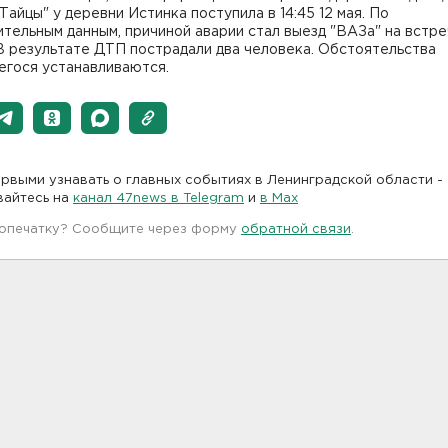
Тайцы" у деревни Истинка поступила в 14:45 12 мая. По
тельным данным, причиной аварии стал выезд "ВАЗа" на встр
В результате ДТП пострадали два человека. Обстоятельства
егося устанавливаются.
рвыми узнавать о главных событиях в Ленинградской области -
вайтесь на
канал 47news в Telegram
и
в Maх
 опечатку? Сообщите через форму
обратной связи
.