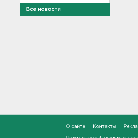
15:06
Все новости
В Петербурге переносят с
Московского вокзала еще
ряд электричек
15:00
Работника почты в Рябово
обвиняют в присвоении 400
тысяч рублей
14:46
Верховный суд просят снять
партию "Яблоко" с выборов
14:31
Рабочего придавило
бетонным блоком в
Тосненском районе
О сайте
Контакты
Рекла
14:25
Политика конфиденциальнос