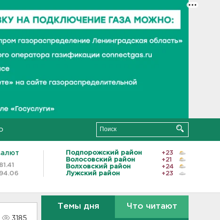
о
валют
Подпорожский район
+23
Волосовский район
+21
81.41
Волховский район
+24
94.06
Лужский район
+23
Темы дня
Что читают
3185