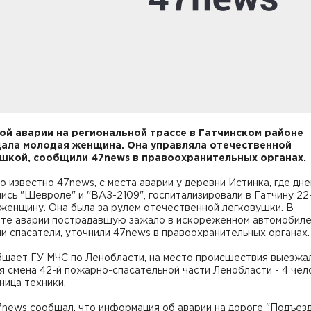
ой аварии на региональной трассе в Гатчинском районе
ала молодая женщина. Она управляла отечественной
шкой, сообщили 47news в правоохранительных органах
о известно 47news, с места аварии у деревни Истинка, где дне
ись "Шевроле" и "ВАЗ-2109", госпитализировали в Гатчину 22
женщину. Она была за рулем отечественной легковушки. В
ате аварии пострадавшую зажало в искореженном автомобиле
и спасатели, уточнили 47news в правоохранительных органах.
бщает ГУ МЧС по Ленобласти, на место происшествия выезжа
 смена 42-й пожарно-спасательной части Ленобласти - 4 чел
иница техники.
news сообщал, что информация об аварии на дороге "Подъезд