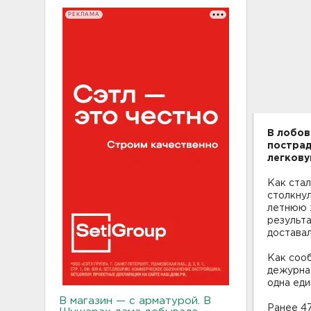
РЕКЛАМА
В лобов
пострад
легкову
Как стал
столкнул
летнюю 
результ
доставал
Как соо
дежурная
одна ед
В магазин — с арматурой. В
Ранее 47