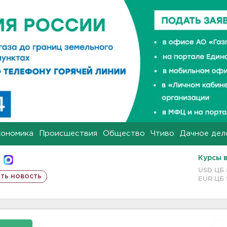
кономика
Происшествия
Общество
Чтиво
Дачное дел
Курсы 
USD ЦБ
ть новость
EUR ЦБ