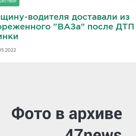
шествия
щину-водителя доставали из
ореженного "ВАЗа" после ДТП
инки
.05.2022