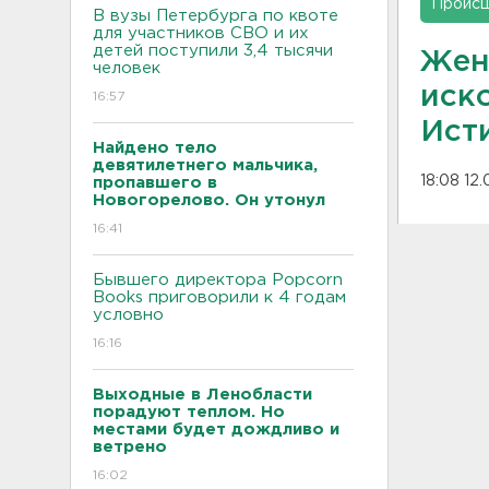
Проис
В вузы Петербурга по квоте
для участников СВО и их
детей поступили 3,4 тысячи
Жен
человек
иск
16:57
Ист
Найдено тело
девятилетнего мальчика,
18:08 12
пропавшего в
Новогорелово. Он утонул
16:41
Бывшего директора Popcorn
Books приговорили к 4 годам
условно
16:16
Выходные в Ленобласти
порадуют теплом. Но
местами будет дождливо и
ветрено
16:02