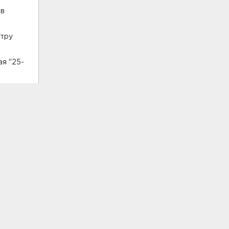
 в
нтру
ая "25-