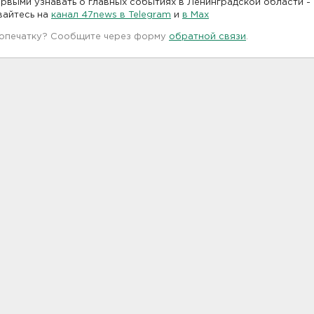
рвыми узнавать о главных событиях в Ленинградской области -
вайтесь на
канал 47news в Telegram
и
в Maх
 опечатку? Сообщите через форму
обратной связи
.