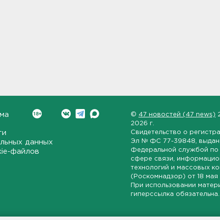
ма
©
47 новостей (47 news)
2026 г.
ти
Свидетельство о регистр
Эл № ФС 77-39848
, выда
льных данных
Федеральной службой по 
kie-файлов
сфере связи, информаци
технологий и массовых к
(Роскомнадзор) от
18 мая
При использовании матер
гиперссылка обязательна.