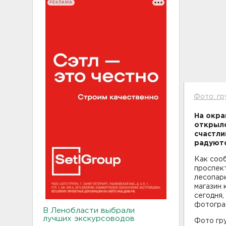
РЕКЛАМА
Фото: гр
На окра
открылс
счастли
радуютс
Как сооб
проспект
лесопар
магазин 
сегодня,
фотогра
В Ленобласти выбрали
лучших экскурсоводов
Фото гр