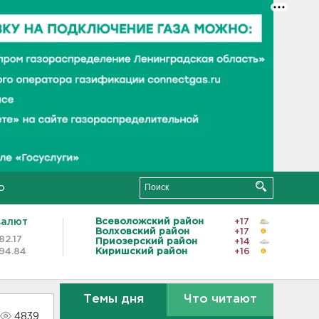
о
валют
Всеволожский район
+17
Волховский район
+17
82.17
Приозерский район
+14
94.84
Киришский район
+16
Темы дня
Что читают
4839