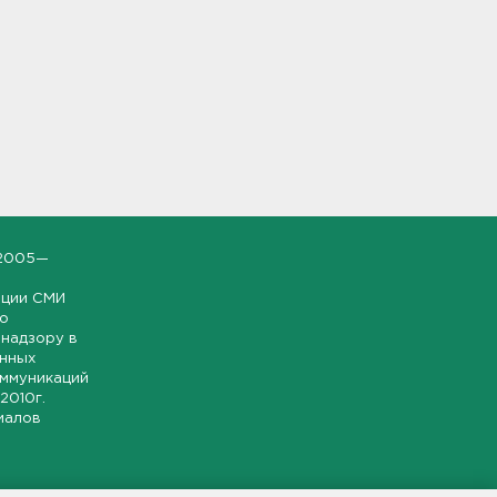
2005—
ации СМИ
но
надзору в
онных
оммуникаций
 2010г.
иалов