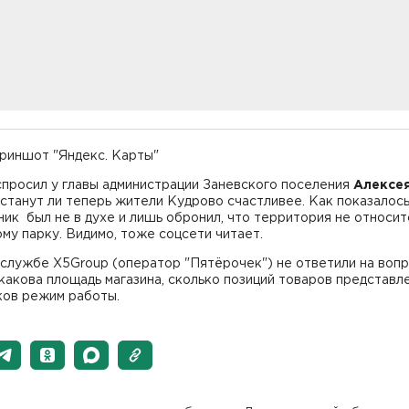
криншот "Яндекс. Карты"
спросил у главы администрации Заневского поселения
Алексе
, станут ли теперь жители Кудрово счастливее. Как показалось
ик был не в духе и лишь обронил, что территория не относит
му парку. Видимо, тоже соцсети читает.
-службе X5Group (оператор "Пятёрочек") не ответили на воп
какова площадь магазина, сколько позиций товаров представл
ков режим работы.