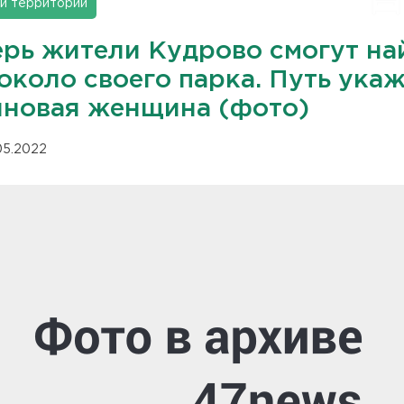
и территорий
ерь жители Кудрово смогут на
около своего парка. Путь ука
иновая женщина (фото)
.05.2022