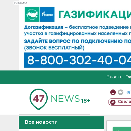
РЕКЛАМА
Власть
Э
18+
Сдела
Все новости