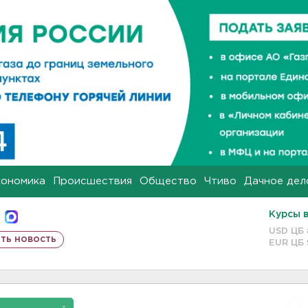
кономика
Происшествия
Общество
Чтиво
Дачное дел
Курсы 
USD ЦБ
ть новость
EUR ЦБ