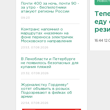
Новост
Почти 400 за ночь, почти 90 -
за утро - беспилотники
атакуют регионы России
Теп
09:23
еду 
рез
Комтранс напомнил о
маршрутах «наземки» на
фоне переноса электричек
16:44 12
Московского направления
23:53, 07.08.2026
В Ленобласти и Петербурге
не появилось безопасных для
купания пляжей
23:32, 07.08.2026
Журналистку Гордееву*
хотят объявить в розыск.
Подозревают в фейках об
армии
22:54, 07.08.2026