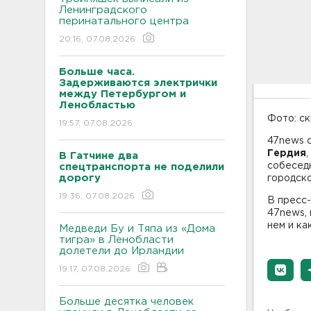
Ленинградского
перинатального центра
20:16, 07.08.2026
Больше часа.
Задерживаются электрички
между Петербургом и
Ленобластью
Фото: с
19:57, 07.08.2026
47news 
Гердия
В Гатчине два
собеседн
спецтранспорта не поделили
дорогу
городско
19:36, 07.08.2026
В пресс
47news, 
нем и ка
Медведи Бу и Тяпа из «Дома
тигра» в Ленобласти
долетели до Ирландии
19:17, 07.08.2026
Больше десятка человек