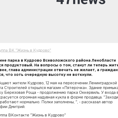
уппа ВК "Жизнь в Кудрово"
ине парка в Кудрово Всеволожского района Ленобласти
я продуктовый. На вопросы о том, станут ли теперь жит
вее, глава администрации отвечать не желает, а граждан
я, что хоть очередную высотку не воткнули.
щают жители Кудрово, 12 мая на пересечении Ленинградской 
а Строителей открылся магазин «Пятерочка». Здание примык
ку Березовая Роща - продолжению парка Оккервиль. У входа 
красуется огромная надувная кукла в форме продавца. "Заход
 работают нормально. Полки заполнены, ", - рассказал автор
фии Дмитрий.
уппа ВКонтакте "Жизнь в Кудрово"