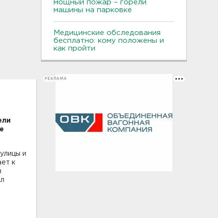
мощный пожар – горели
машины на парковке
Медицинские обследования
бесплатно: кому положены и
как пройти
РЕКЛАМА
ели
е
улицы и
ает к
в
ил