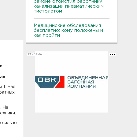
районе отомстил работнику
канализации пневматическим
пистолетом
Медицинские обследования
бесплатно: кому положены и
как пройти
РЕКЛАМА
е
ах.
 11 мая
дратных
. На
ехники.
 сильно