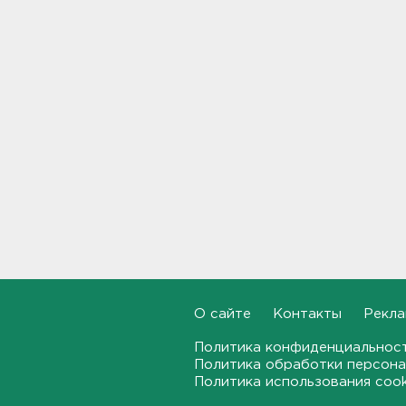
В Нижегородской области
четверо пострадали от
атаки БПЛА, в Брянской
области - пятеро раненых и
двое погибших
14:33
У Рунета сбой по всем
фронтам: от сайтов до
соцсетей
14:15
Застал там, где быть не
должен. В Петербурге 70-
летнего экс-прокурора
задержали по делу об
О сайте
Контакты
Рекла
убийстве в 2024 году
13:54
Политика конфиденциальнос
Политика обработки персона
Политика использования coo
В России разрешили выпуск
и продажу марок бензина,