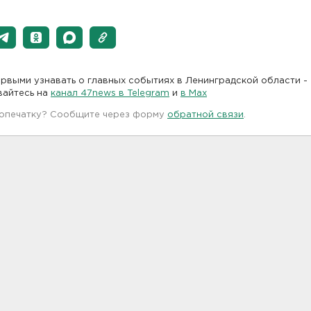
рвыми узнавать о главных событиях в Ленинградской области -
вайтесь на
канал 47news в Telegram
и
в Maх
 опечатку? Сообщите через форму
обратной связи
.