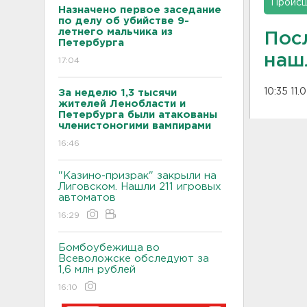
Проис
Назначено первое заседание
по делу об убийстве 9-
летнего мальчика из
Пос
Петербурга
наш
17:04
10:35 11.
За неделю 1,3 тысячи
жителей Ленобласти и
Петербурга были атакованы
членистоногими вампирами
16:46
"Казино-призрак" закрыли на
Лиговском. Нашли 211 игровых
автоматов
16:29
Бомбоубежища во
Всеволожске обследуют за
1,6 млн рублей
16:10