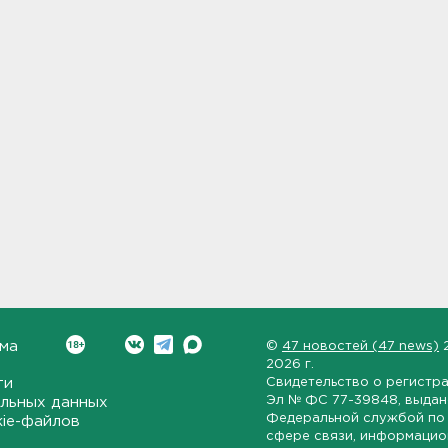
ма
©
47 новостей (47 news)
2026 г.
ти
Свидетельство о регистр
Эл № ФС 77-39848
, выда
льных данных
Федеральной службой по 
kie-файлов
сфере связи, информаци