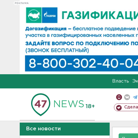
РЕКЛАМА
Власть
Э
18+
Сдела
Все новости