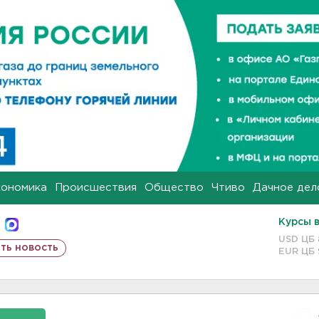
кономика
Происшествия
Общество
Чтиво
Дачное дел
Курсы 
USD ЦБ
ть новость
EUR ЦБ