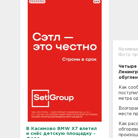
РЕКЛАМА
Архивны
Фото: п
Четыре 
Ленингр
обуглен
Как сооб
поступил
метра од
Возгоран
месте пр
Как расс
В Касимово BMW X7 влетел
обгорев
и снёс детскую площадку -
произош