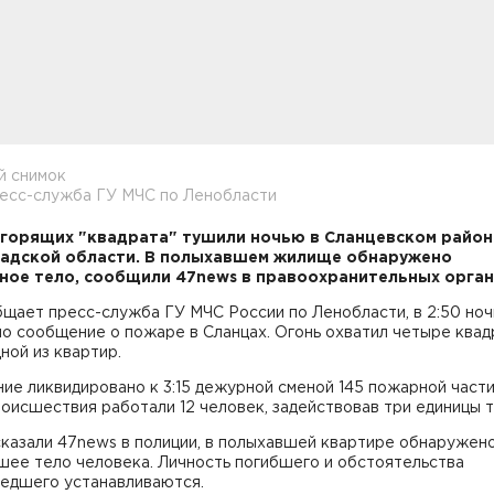
й снимок
ресс-служба ГУ МЧС по Ленобласти
горящих "квадрата" тушили ночью в Сланцевском район
адской области. В полыхавшем жилище обнаружено
ное тело, сообщили 47news в правоохранительных орган
щает пресс-служба ГУ МЧС России по Ленобласти, в 2:50 ночи
о сообщение о пожаре в Сланцах. Огонь охватил четыре ква
ной из квартир.
ие ликвидировано к 3:15 дежурной сменой 145 пожарной части
оисшествия работали 12 человек, задействовав три единицы т
казали 47news в полиции, в полыхавшей квартире обнаружено
шее тело человека. Личность погибшего и обстоятельства
едшего устанавливаются.