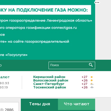
о
валют
Киришский район
+27
Волосовский район
+26
80.93
Санкт-Петербург
+27
93.19
Тосненский район
+26
Темы дня
Что читают
2886