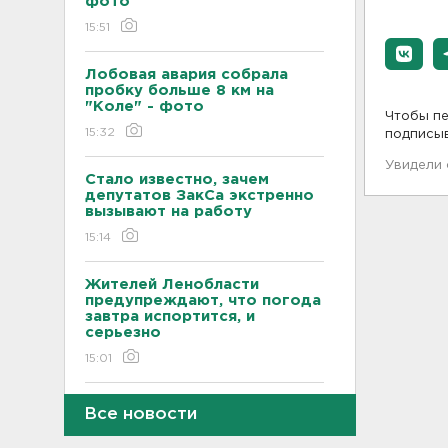
фото
15:51
Лобовая авария собрала
пробку больше 8 км на
"Коле" - фото
Чтобы пе
15:32
подписы
Увидели
Стало известно, зачем
депутатов ЗакСа экстренно
вызывают на работу
15:14
Жителей Ленобласти
предупреждают, что погода
завтра испортится, и
серьезно
15:01
Во Всеволожском районе
Все новости
ищут девушку-волонтера
14:49