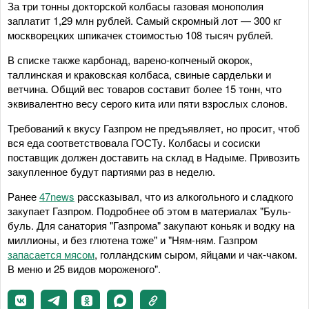
За три тонны докторской колбасы газовая монополия
заплатит 1,29 млн рублей. Самый скромный лот — 300 кг
москворецких шпикачек стоимостью 108 тысяч рублей.
В списке также карбонад, варено-копченый окорок,
таллинская и краковская колбаса, свиные сардельки и
ветчина. Общий вес товаров составит более 15 тонн, что
эквивалентно весу серого кита или пяти взрослых слонов.
Требований к вкусу Газпром не предъявляет, но просит, чтоб
вся еда соответствовала ГОСТу. Колбасы и сосиски
поставщик должен доставить на склад в Надыме. Привозить
закупленное будут партиями раз в неделю.
Ранее
47news
рассказывал, что из алкогольного и сладкого
закупает Газпром. Подробнее об этом в материалах "Буль-
буль. Для санатория "Газпрома" закупают коньяк и водку на
миллионы, и без глютена тоже" и "Ням-ням. Газпром
запасается мясом
, голландским сыром, яйцами и чак-чаком.
В меню и 25 видов мороженого".