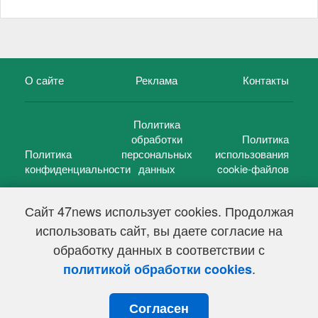
О сайте
Реклама
Контакты
Политика
обработки
Политика
Политика
персональных
использования
конфиденциальности
данных
cookie-файлов
Сайт 47news использует cookies. Продолжая
использовать сайт, вы даете согласие на
©
47 новостей (47 news)
2005 — 2026 г.
обработку данных в соответствии с
Свидетельство о регистрации СМИ Эл № ФС 77-39848, выдано
Федеральной службой по надзору в сфере связи,
.
политикой обработки cookies
информационных технологий и массовых коммуникаций
(Роскомнадзор) от 18 мая 2010г.
Согласен