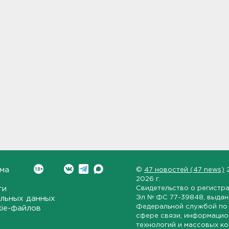
ма
©
47 новостей (47 news)
2026 г.
ти
Свидетельство о регистр
Эл № ФС 77-39848
, выда
льных данных
Федеральной службой по 
kie-файлов
сфере связи, информаци
технологий и массовых к