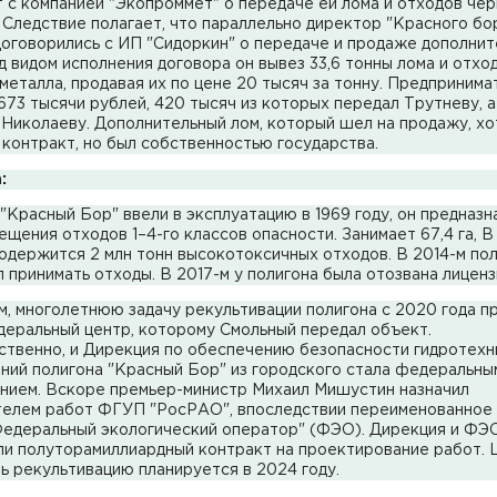
 с компанией "Экопроммет" о передаче ей лома и отходов че
 Следствие полагает, что параллельно директор "Красного бо
договорились с ИП "Сидоркин" о передаче и продаже дополнит
д видом исполнения договора он вывез 33,6 тонны лома и отхо
металла, продавая их по цене 20 тысяч за тонну. Предпринима
673 тысячи рублей, 420 тысяч из которых передал Трутневу, а
 Николаеву. Дополнительный лом, который шел на продажу, хо
 контракт, но был собственностью государства.
:
"Красный Бор" ввели в эксплуатацию в 1969 году, он предназн
ещения отходов 1–4-го классов опасности. Занимает 67,4 га, В
одержится 2 млн тонн высокотоксичных отходов. В 2014-м по
 принимать отходы. В 2017-м у полигона была отозвана лиценз
, многолетнюю задачу рекультивации полигона с 2020 года пр
деральный центр, которому Смольный передал объект.
ственно, и Дирекция по обеспечению безопасности гидротехн
ний полигона "Красный Бор" из городского стала федеральны
нием. Вскоре премьер-министр Михаил Мишустин назначил
телем работ ФГУП "РосРАО", впоследствии переименованное
едеральный экологический оператор" (ФЭО). Дирекция и ФЭ
ли полуторамиллиардный контракт на проектирование работ. 
ь рекультивацию планируется в 2024 году.