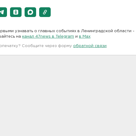
рвыми узнавать о главных событиях в Ленинградской области -
вайтесь на
канал 47news в Telegram
и
в Maх
 опечатку? Сообщите через форму
обратной связи
.