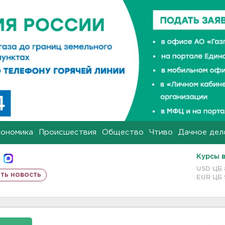
кономика
Происшествия
Общество
Чтиво
Дачное дел
Курсы 
USD ЦБ
ть новость
EUR ЦБ