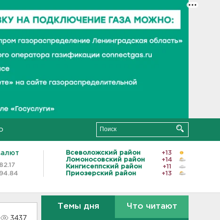
о
валют
Всеволожский район
+13
Ломоносовский район
+14
82.17
Кингисеппский район
+11
94.84
Приозерский район
+13
Темы дня
Что читают
3437