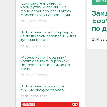
Проис
Комтранс напомнил о
маршрутах «наземки» на
фоне переноса электричек
Зам
Московского направления
Бор
23:53, 07.08.2026
по 
В Ленобласти и Петербурге
не появилось безопасных для
21:14 22
купания пляжей
23:32, 07.08.2026
Журналистку Гордееву*
хотят объявить в розыск.
Подозревают в фейках об
армии
22:54, 07.08.2026
В Ленобласти выбрали
лучших экскурсоводов
22:33, 07.08.2026
РЕКЛАМА