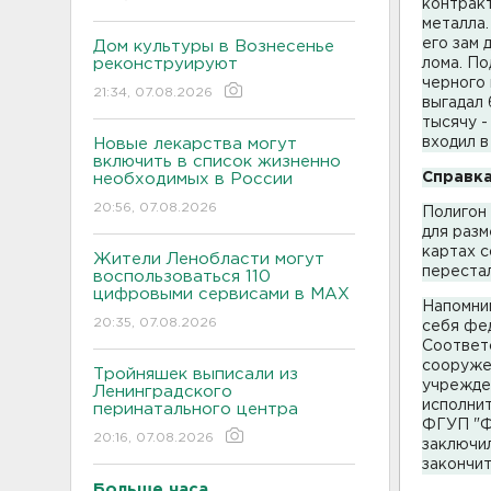
контракт
металла.
его зам 
Дом культуры в Вознесенье
реконструируют
лома. По
черного 
21:34, 07.08.2026
выгадал 
тысячу -
входил в
Новые лекарства могут
включить в список жизненно
Справка
необходимых в России
20:56, 07.08.2026
Полигон 
для разм
картах с
Жители Ленобласти могут
перестал
воспользоваться 110
цифровыми сервисами в МАХ
Напомним
20:35, 07.08.2026
себя фе
Соответ
сооруже
Тройняшек выписали из
учрежде
Ленинградского
исполни
перинатального центра
ФГУП "Ф
20:16, 07.08.2026
заключи
закончит
Больше часа.