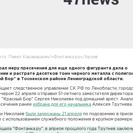
ото: Павел Каравашкин/«Фонтанка.ру»/Архив
рал меру пресечения для еще одного фигуранта дела о
нии и растрате десятков тонн черного металла с полиго
й Бор" в Тосненском районе Ленинградской области.
бщает следственное управление СК РФ по Ленобласти, городс
чером 22 апреля отправил 51-летнего заместителя директора
 "Красный Бор" Сергея Николаева под домашний арест. Анало
есечения ранее
избрана для его начальника
Алексея Трутнева.
 и Николаев
были задержаны 21 апреля
по подозрению в присв
е с использованием служебного положения в крупном размере
щала "Фонтанка.ру", в апреле прошлого года Трутнев заключ