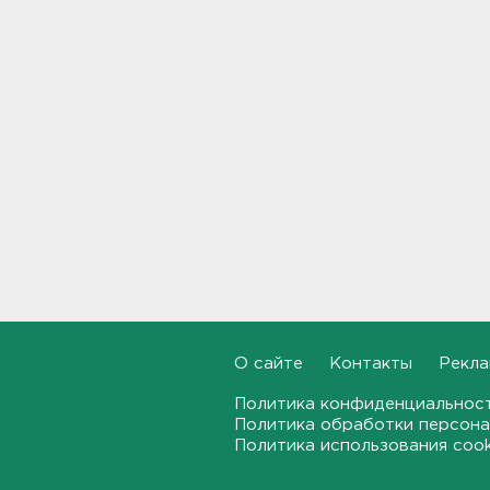
Москвы в Петербург
18:37, 07.08.2026
Мобильный медпункт приедет
проверять здоровье жителей
Соснового Бора
18:18, 07.08.2026
Врач дала рекомендации для
родителей с детьми - как
пережить жару
17:59, 07.08.2026
В Подмосковье с помощью ИИ
впервые выписали штраф за
борщевик
О сайте
Контакты
Рекла
17:38, 07.08.2026
Политика конфиденциальнос
Политика обработки персона
В Тосно открыли
перекрёсток, разбитый
Политика использования coo
самосвалами со стройки
ВСМ