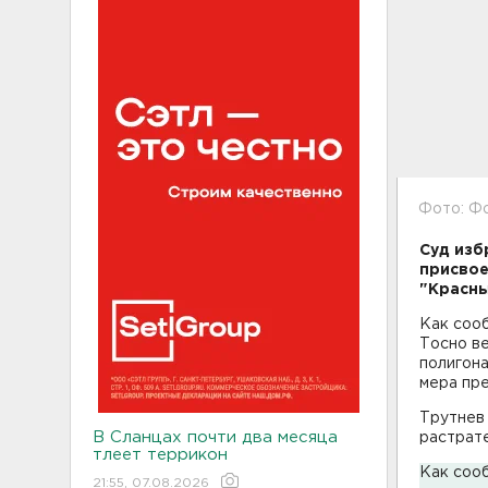
Фото: Ф
Суд изб
присвое
"Красны
Как соо
Тосно ве
полигона
мера пр
Трутнев
В Сланцах почти два месяца
растрат
тлеет террикон
Как сооб
21:55, 07.08.2026