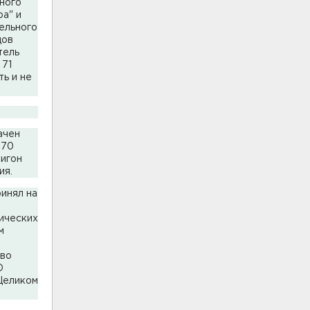
рного
ра" и
ельного
дов
тель
 71
ть и не
ачен
 70
лигон
ия.
инял на
ических
м
 во
О
Целиком