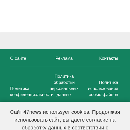
О сайте
Реклама
Контакты
Политика
обработки
Политика
Политика
персональных
использования
конфиденциальности
данных
cookie-файлов
Сайт 47news использует cookies. Продолжая
использовать сайт, вы даете согласие на
©
47 новостей (47 news)
2005 — 2026 г.
обработку данных в соответствии с
Свидетельство о регистрации СМИ Эл № ФС 77-39848, выдано