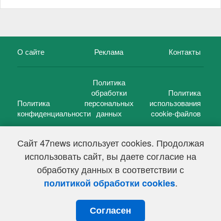
О сайте
Реклама
Контакты
Политика
обработки
Политика
Политика
персональных
использования
конфиденциальности
данных
cookie-файлов
Сайт 47news использует cookies. Продолжая
использовать сайт, вы даете согласие на
©
47 новостей (47 news)
2005 — 2026 г.
обработку данных в соответствии с
Свидетельство о регистрации СМИ Эл № ФС 77-39848, выдано
Федеральной службой по надзору в сфере связи,
.
политикой обработки cookies
информационных технологий и массовых коммуникаций
(Роскомнадзор) от 18 мая 2010г.
Согласен