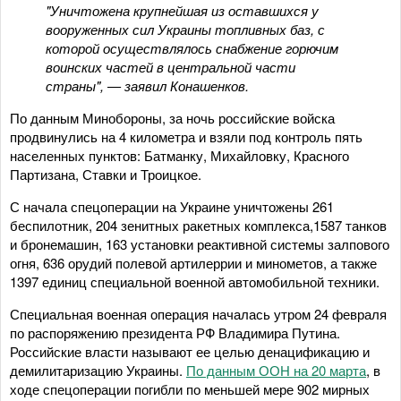
"Уничтожена крупнейшая из оставшихся у
вооруженных сил Украины топливных баз, с
которой осуществлялось снабжение горючим
воинских частей в центральной части
страны", — заявил Конашенков.
По данным Минобороны, за ночь российские войска
продвинулись на 4 километра и взяли под контроль пять
населенных пунктов: Батманку, Михайловку, Красного
Партизана, Ставки и Троицкое.
С начала спецоперации на Украине уничтожены 261
беспилотник, 204 зенитных ракетных комплекса,1587 танков
и бронемашин, 163 установки реактивной системы залпового
огня, 636 орудий полевой артилеррии и минометов, а также
1397 единиц специальной военной автомобильной техники.
Специальная военная операция началась утром 24 февраля
по распоряжению президента РФ Владимира Путина.
Российские власти называют ее целью денацификацию и
демилитаризацию Украины.
По данным ООН на 20 марта
, в
ходе спецоперации погибли по меньшей мере 902 мирных