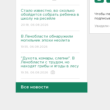
Стало известно, во сколько
Чтобы пе
обойдется собрать ребенка в
школу на ресейле
подписы
20:18, 06.08.2026
Увидели
В Ленобласти обнаружили
могильник эпохи неолита
19:55, 06.08.2026
"Духота, комары, слепни". В
Ленобласти с трудом, но
находят грибы и ягоды в лесу
19:36, 06.08.2026
Ученые пришли к выводу, что
Все новости
дача или проживание рядом с
парком спасает от этой
болезни
19:07, 06.08.2026