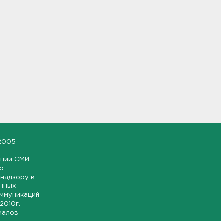
2005—
ации СМИ
но
надзору в
онных
оммуникаций
 2010г.
иалов