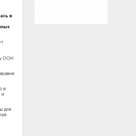
ась в
чных
ет
ру ООН
наравне
о в
 и
ы для
тей.