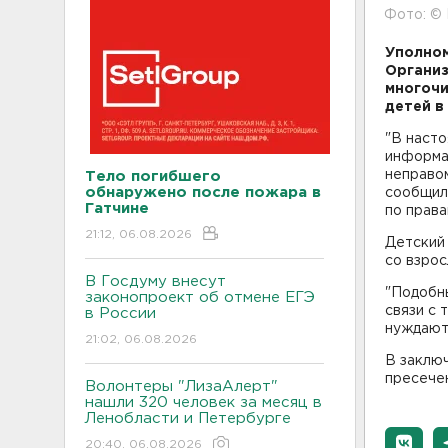
Фото: ©
Уполном
Организ
многочи
детей в
"В наст
информац
неправом
Тело погибшего
обнаружено после пожара в
сообщил
Гатчине
по прав
21:12, 06.08.2026
Детский 
со взрос
В Госдуму внесут
"Подобн
законопроект об отмене ЕГЭ
связи с 
в России
нуждаютс
21:02, 06.08.2026
В заключ
пресечен
Волонтеры "ЛизаАлерт"
нашли 320 человек за месяц в
Ленобласти и Петербурге
20:40, 06.08.2026