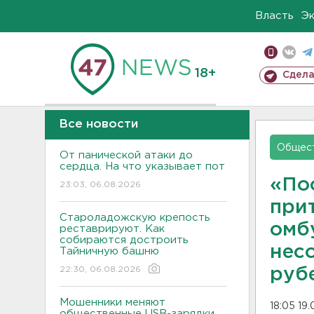
Власть
Э
18+
Сдела
Все новости
Общес
От панической атаки до
сердца. На что указывает пот
«По
23:03, 06.08.2026
при
Староладожскую крепость
омб
реставрируют. Как
собираются достроить
нес
Тайничную башню
22:30, 06.08.2026
руб
Мошенники меняют
18:05 19
общественные USB-зарядки.