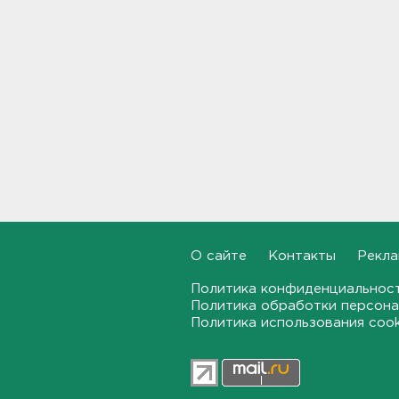
Для иностранных
абитуриентов хотят ввести
экзамен по русскому
18:49, 06.08.2026
Смертельное ДТП
произошло на КАД у Низино
18:23, 06.08.2026
Наезд моторной лодки на
матрас с детьми в
Ленобласти стал уголовным
делом
18:22, 06.08.2026
О сайте
Контакты
Рекла
Политика конфиденциальнос
Фермеры в Ленобласти
Политика обработки персона
смогут получить до 8 млн
рублей на развитие
Политика использования coo
хозяйства
18:07, 06.08.2026