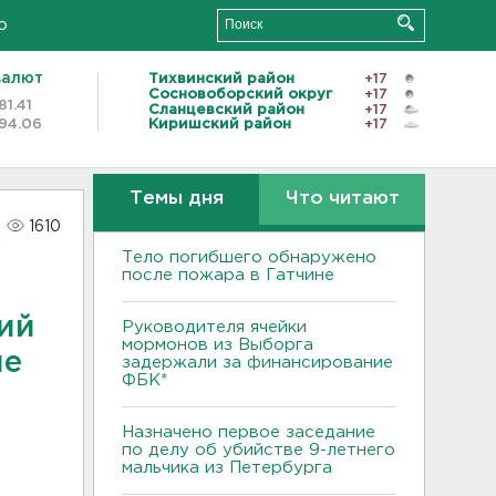
о
валют
Тихвинский район
+17
Сосновоборский округ
+17
81.41
Сланцевский район
+17
94.06
Киришский район
+17
Темы дня
Что читают
1610
Тело погибшего обнаружено
после пожара в Гатчине
кий
Руководителя ячейки
мормонов из Выборга
ле
задержали за финансирование
ФБК*
Назначено первое заседание
по делу об убийстве 9-летнего
мальчика из Петербурга