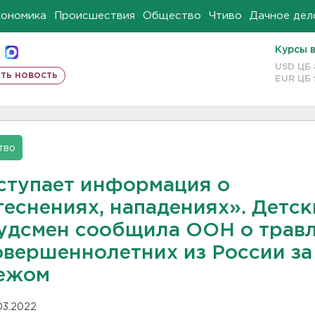
кономика
Происшествия
Общество
Чтиво
Дачное дел
Курсы 
USD ЦБ
ть новость
EUR ЦБ
тво
ступает информация о
теснениях, нападениях». Детс
удсмен сообщила ООН о трав
овершеннолетних из России за
ежом
.03.2022