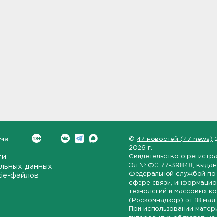
ма
©
47 новостей (47 news)
2026 г.
ти
Свидетельство о регистр
Эл № ФС 77-39848
, выда
льных данных
Федеральной службой по 
kie-файлов
сфере связи, информаци
технологий и массовых к
(Роскомнадзор) от
18 мая
При использовании матер