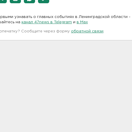
рвыми узнавать о главных событиях в Ленинградской области -
вайтесь на
канал 47news в Telegram
и
в Maх
 опечатку? Сообщите через форму
обратной связи
.