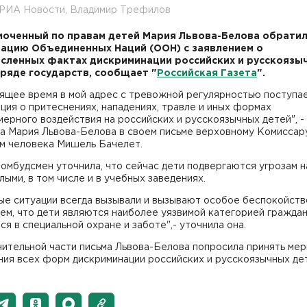
 РИА Новости, Владимир Трефилов
оченный по правам детей Мария Львова-Белова обратил
ацию Объединенных Наций (ООН) с заявлением о
сленных фактах дискриминации российских и русскоязы
 ряде государств, сообщает "
Российская Газета
".
оящее время в мой адрес с тревожной регулярностью поступа
ия о притеснениях, нападениях, травле и иных формах
ерного воздействия на российских и русскоязычных детей", -
а Мария Львова-Белова в своем письме верховному Комисса
ам человека Мишель Бачелет.
омбудсмен уточнила, что сейчас дети подвергаются угрозам 
лыми, в том числе и в учебных заведениях.
ые ситуации всегда вызывали и вызывают особое беспокойств
тем, что дети являются наиболее уязвимой категорией граждан
я в специальной охране и заботе",- уточнила она.
ительной части письма Львова-Белова попросила принять мер
ия всех форм дискриминации российских и русскоязычных де