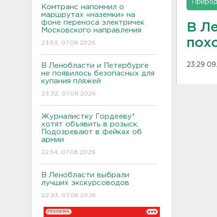
Приро
Комтранс напомнил о
маршрутах «наземки» на
фоне переноса электричек
В Л
Московского направления
пох
23:53, 07.08.2026
23:29 09
В Ленобласти и Петербурге
не появилось безопасных для
купания пляжей
23:32, 07.08.2026
Журналистку Гордееву*
хотят объявить в розыск.
Подозревают в фейках об
армии
22:54, 07.08.2026
В Ленобласти выбрали
лучших экскурсоводов
22:33, 07.08.2026
РЕКЛАМА