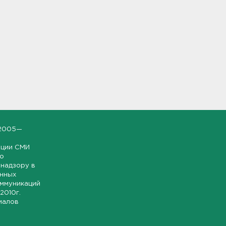
2005—
ации СМИ
но
надзору в
онных
оммуникаций
 2010г.
иалов