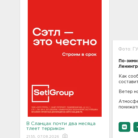
Фото: Г
По-зимн
Ленингр
Как сооб
составит 
Ветер но
Атмосфе
понижат
В Сланцах почти два месяца
тлеет террикон
21:55, 07.08.2026