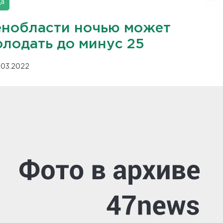
да
енобласти ночью может
олодать до минус 25
.03.2022