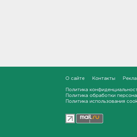
Задерживаются электрички
между Петербургом и
Ленобластью
19:57, 07.08.2026
В Гатчине два
спецтранспорта не поделили
дорогу
19:36, 07.08.2026
Медведи Бу и Тяпа из «Дома
тигра» в Ленобласти
долетели до Ирландии
О сайте
Контакты
Рекла
19:17, 07.08.2026
Политика конфиденциальнос
Политика обработки персона
Больше десятка человек
Политика использования coo
утонули в Ленобласти за
июль
18:58, 07.08.2026
Задерживаются "Сапсаны" из