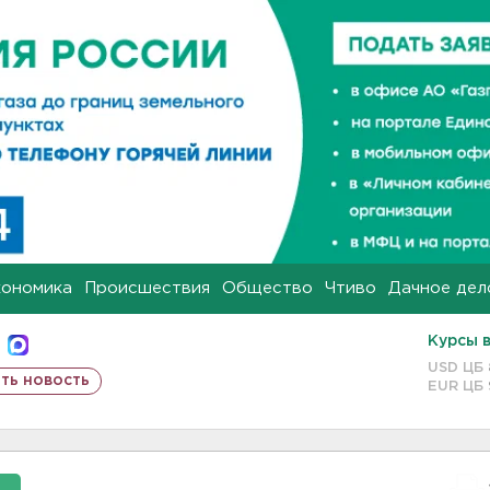
кономика
Происшествия
Общество
Чтиво
Дачное дел
Курсы 
USD ЦБ
ть новость
EUR ЦБ