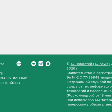
ма
©
47 новостей (47 news)
2026 г.
ти
Свидетельство о регистр
Эл № ФС 77-39848
, выда
льных данных
Федеральной службой по 
kie-файлов
сфере связи, информаци
технологий и массовых к
(Роскомнадзор) от
18 мая
При использовании матер
гиперссылка обязательна.