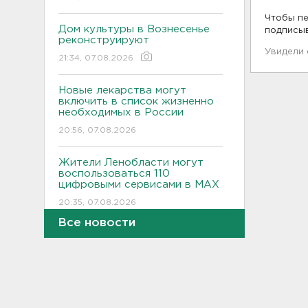
Чтобы пе
Дом культуры в Вознесенье
подписы
реконструируют
Увидели
21:34, 07.08.2026
Новые лекарства могут
включить в список жизненно
необходимых в России
20:56, 07.08.2026
Жители Ленобласти могут
воспользоваться 110
цифровыми сервисами в МАХ
20:35, 07.08.2026
Все новости
Тройняшек выписали из
Ленинградского
перинатального центра
20:16, 07.08.2026
Больше часа.