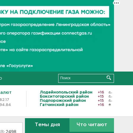
о
валют
Лодейнопольский район
+16
Бокситогорский район
+15
82.17
Подпорожский район
+15
94.84
Гатчинский район
+16
Темы дня
Что читают
2498