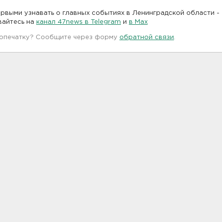
рвыми узнавать о главных событиях в Ленинградской области -
вайтесь на
канал 47news в Telegram
и
в Maх
 опечатку? Сообщите через форму
обратной связи
.