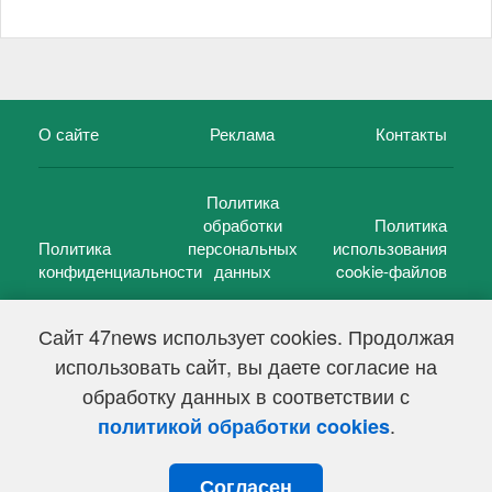
О сайте
Реклама
Контакты
Политика
обработки
Политика
Политика
персональных
использования
конфиденциальности
данных
cookie-файлов
Сайт 47news использует cookies. Продолжая
использовать сайт, вы даете согласие на
©
47 новостей (47 news)
2005 — 2026 г.
обработку данных в соответствии с
Свидетельство о регистрации СМИ Эл № ФС 77-39848, выдано
Федеральной службой по надзору в сфере связи,
.
политикой обработки cookies
информационных технологий и массовых коммуникаций
(Роскомнадзор) от 18 мая 2010г.
Согласен