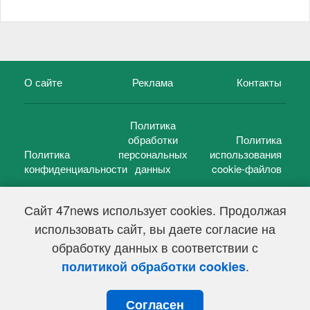
О сайте
Реклама
Контакты
Политика
обработки
Политика
Политика
персональных
использования
конфиденциальности
данных
cookie-файлов
Сайт 47news использует cookies. Продолжая
использовать сайт, вы даете согласие на
©
47 новостей (47 news)
2005 — 2026 г.
обработку данных в соответствии с
Свидетельство о регистрации СМИ Эл № ФС 77-39848, выдано
Федеральной службой по надзору в сфере связи,
.
политикой обработки cookies
информационных технологий и массовых коммуникаций
(Роскомнадзор) от 18 мая 2010г.
Согласен