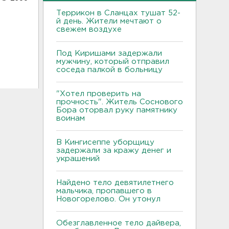
Террикон в Сланцах тушат 52-
й день. Жители мечтают о
свежем воздухе
Под Киришами задержали
мужчину, который отправил
соседа палкой в больницу
"Хотел проверить на
прочность". Житель Соснового
Бора оторвал руку памятнику
воинам
В Кингисеппе уборщицу
задержали за кражу денег и
украшений
Найдено тело девятилетнего
мальчика, пропавшего в
Новогорелово. Он утонул
Обезглавленное тело дайвера,