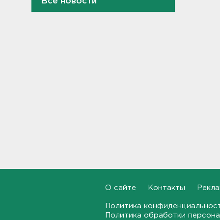
Все новости
10:17
Инспекторы проверят
водителей на трезвость в
Петербурге и Ленобласти
09:54
Почти 400 за ночь, почти 90 -
за утро - беспилотники
атакуют регионы России
09:23
Комтранс напомнил о
маршрутах «наземки» на
фоне переноса электричек
Московского направления
23:53, 07.08.2026
О сайте
Контакты
Рекла
В Ленобласти и Петербурге
не появилось безопасных для
Политика конфиденциальнос
купания пляжей
Политика обработки персона