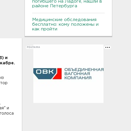
погибшего на Ладоге, нашли в
районе Петербурга
Медицинские обследования
бесплатно: кому положены и
как пройти
РЕКЛАМА
3) и
кабре.
из
ктор
,
ая" и
 голоса