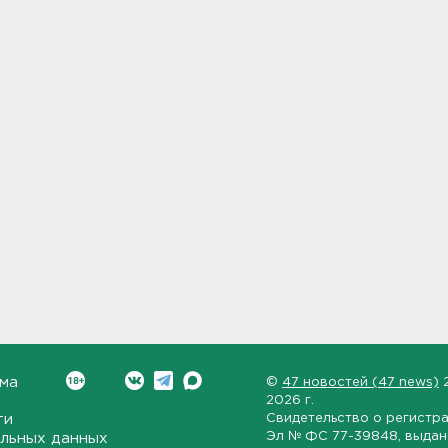
ма
©
47 новостей (47 news)
2026 г.
ти
Свидетельство о регистр
Эл № ФС 77-39848
, выда
льных данных