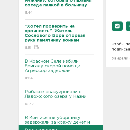
мужчину, который отправил
соседа палкой в больницу
11:44
"Хотел проверить на
прочность". Житель
Соснового Бора оторвал
руку памятнику воинам
Чтобы пе
11:15
подписы
Увидели
В Красном Селе избили
бригаду скорой помощи.
Агрессор задержан
11:04
Рыбаков эвакуировали с
Ладожского озера у Назии
10:37
В Кингисеппе уборщицу
задержали за кражу денег и
украшений