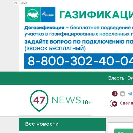
РЕКЛАМА
Власть
Э
18+
Сдела
Все новости