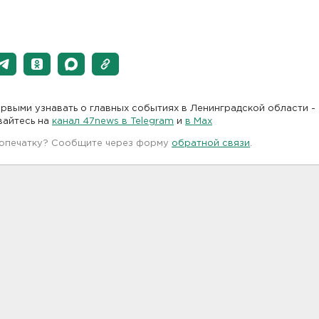
рвыми узнавать о главных событиях в Ленинградской области -
вайтесь на
канал 47news в Telegram
и
в Maх
 опечатку? Сообщите через форму
обратной связи
.