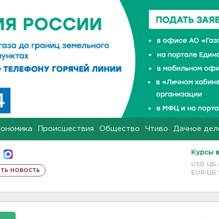
кономика
Происшествия
Общество
Чтиво
Дачное дел
Курсы 
USD ЦБ
ть новость
EUR ЦБ