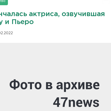
тво
нчалась актриса, озвучившая
у и Пьеро
.02.2022