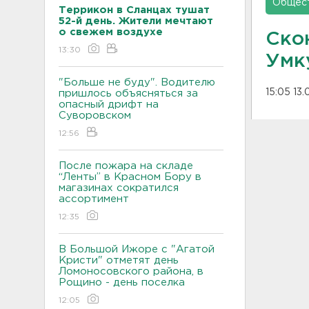
Общес
Террикон в Сланцах тушат
52-й день. Жители мечтают
о свежем воздухе
Ско
13:30
Умк
"Больше не буду". Водителю
15:05 13
пришлось объясняться за
опасный дрифт на
Суворовском
12:56
После пожара на складе
“Ленты” в Красном Бору в
магазинах сократился
ассортимент
12:35
В Большой Ижоре с "Агатой
Кристи" отметят день
Ломоносовского района, в
Рощино - день поселка
12:05