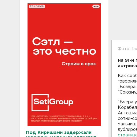
РЕКЛАМА
Фото: fa
На 91-м
актриса
Как соо
говорили
"Возвра
"Союзму
"Вчера у
Корабель
Антошка 
сотни-со
мальчише
дублиров
Под Киришами задержали
страниц