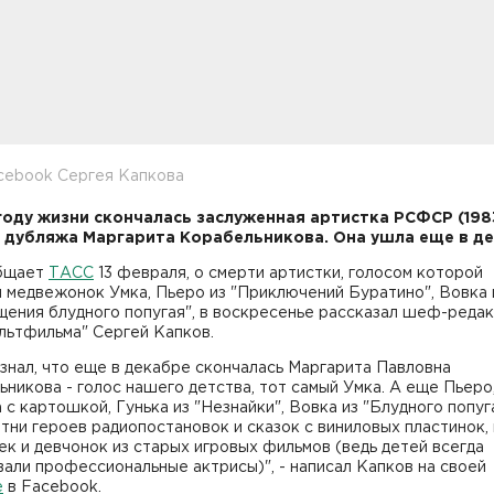
cebook Сергея Капкова
 году жизни скончалась заслуженная артистка РСФСР (198
 дубляжа Маргарита Корабельникова. Она ушла еще в де
бщает
ТАСС
13 февраля, о смерти артистки, голосом которой
 медвежонок Умка, Пьеро из "Приключений Буратино", Вовка 
щения блудного попугая", в воскресенье рассказал шеф-реда
льтфильма" Сергей Капков.
знал, что еще в декабре скончалась Маргарита Павловна
никова - голос нашего детства, тот самый Умка. А еще Пьеро
с картошкой, Гунька из "Незнайки", Вовка из "Блудного попуг
тни героев радиопостановок и сказок с виниловых пластинок,
к и девчонок из старых игровых фильмов (ведь детей всегда
али профессиональные актрисы)", - написал Капков на своей
е
в Facebook.