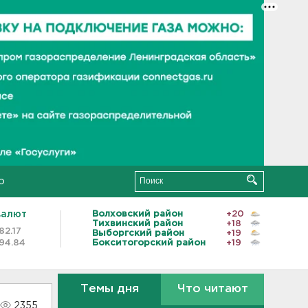
о
валют
Волховский район
+20
Тихвинский район
+18
82.17
Выборгский район
+19
94.84
Бокситогорский район
+19
Темы дня
Что читают
2355