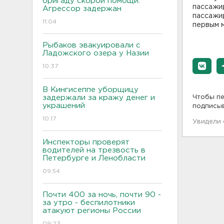
бригаду скорой помощи.
пассажир
Агрессор задержан
пассажи
11:04
первым м
Рыбаков эвакуировали с
Ладожского озера у Назии
10:37
В Кингисеппе уборщицу
задержали за кражу денег и
Чтобы пе
украшений
подписы
10:17
Увидели
Инспекторы проверят
водителей на трезвость в
Петербурге и Ленобласти
09:54
Почти 400 за ночь, почти 90 -
за утро - беспилотники
атакуют регионы России
09:23