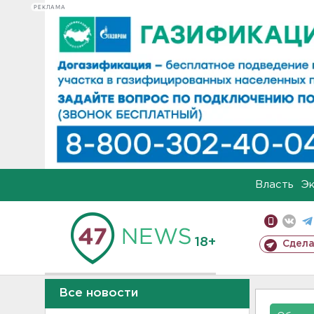
РЕКЛАМА
Власть
Э
18+
Сдела
Все новости