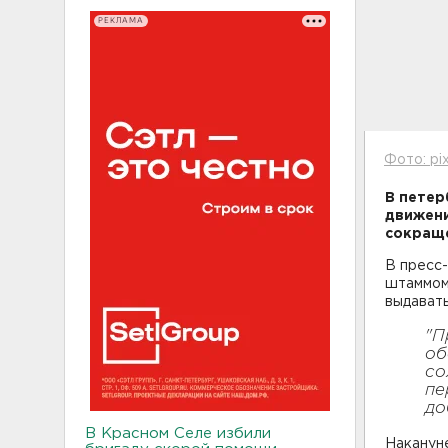
РЕКЛАМА
Фото: pi
В петер
движени
сокраще
В пресс-
штаммом 
выдават
"П
об
со
пе
до
В Красном Селе избили
Накануне