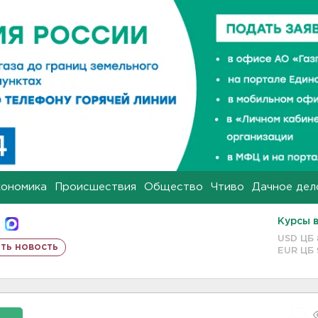
кономика
Происшествия
Общество
Чтиво
Дачное дел
Курсы 
USD ЦБ
ть новость
EUR ЦБ