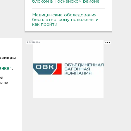
блоком в Тосненском районе
Медицинские обследования
бесплатно: кому положены и
как пройти
РЕКЛАМА
размеры
анка"
.
ой
чали