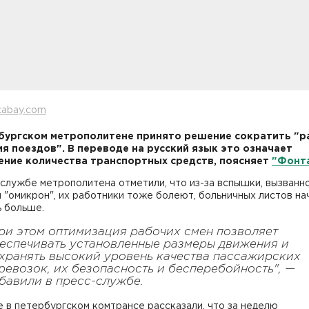
xabay.com
бургском метрополитене принято решение сократить "
я поездов". В переводе на русский язык это означает
ние количества транспортных средств, поясняет
"Фонт
службе метрополитена отметили, что из-за вспышки, вызванн
"омикрон", их работники тоже болеют, больничных листов на
ь больше.
ри этом оптимизация рабочих смен позволяет
еспечивать установленные размеры движения и
хранять высокий уровень качества пассажирских
ревозок, их безопасность и бесперебойность", —
бавили в пресс-службе.
 в петербургском комтрансе рассказали, что за неделю