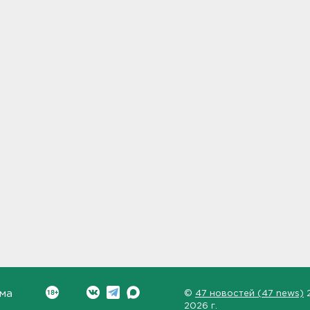
ма
©
47 новостей (47 news)
2026 г.