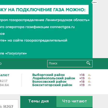
о
валют
Выборгский район
+18
Лодейнопольский район
+19
82.17
Волосовский район
+18
94.84
Бокситогорский район
+19
Темы дня
Что читают
15707