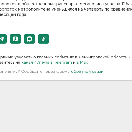
опоток в общественном транспорте мегаполиса упал на 12%.
ропоток метрополитена уменьшился на четверть по сравнени
есяцем года.
рвыми узнавать о главных событиях в Ленинградской области -
вайтесь на
канал 47news в Telegram
и
в Maх
 опечатку? Сообщите через форму
обратной связи
.