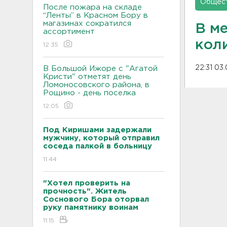
Общес
После пожара на складе
“Ленты” в Красном Бору в
магазинах сократился
В м
ассортимент
кол
12:35
22:31 03
В Большой Ижоре с "Агатой
Кристи" отметят день
Ломоносовского района, в
Рощино - день поселка
12:05
Под Киришами задержали
мужчину, который отправил
соседа палкой в больницу
11:44
"Хотел проверить на
прочность". Житель
Соснового Бора оторвал
руку памятнику воинам
11:15