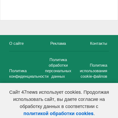
О сайте
Реклама
Контакты
Политика
обработки
Политика
Политика
персональных
использования
конфиденциальности
данных
cookie-файлов
Сайт 47news использует cookies. Продолжая
использовать сайт, вы даете согласие на
©
47 новостей (47 news)
2005 — 2026 г.
обработку данных в соответствии с
Свидетельство о регистрации СМИ Эл № ФС 77-39848, выдано
Федеральной службой по надзору в сфере связи,
.
политикой обработки cookies
информационных технологий и массовых коммуникаций