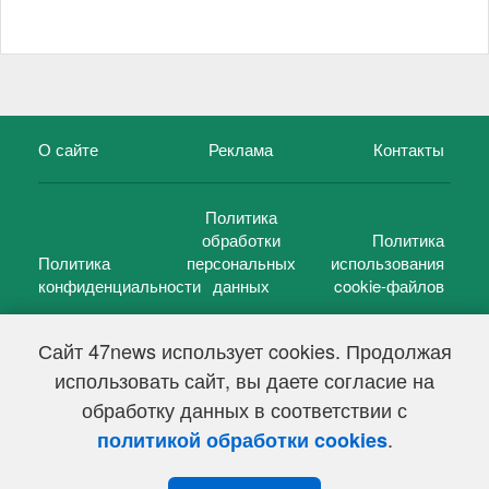
О сайте
Реклама
Контакты
Политика
обработки
Политика
Политика
персональных
использования
конфиденциальности
данных
cookie-файлов
Сайт 47news использует cookies. Продолжая
использовать сайт, вы даете согласие на
©
47 новостей (47 news)
2005 — 2026 г.
обработку данных в соответствии с
Свидетельство о регистрации СМИ Эл № ФС 77-39848, выдано
Федеральной службой по надзору в сфере связи,
.
политикой обработки cookies
информационных технологий и массовых коммуникаций
(Роскомнадзор) от 18 мая 2010г.