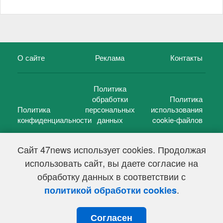
О сайте
Реклама
Контакты
Политика
обработки
Политика
Политика
персональных
использования
конфиденциальности
данных
cookie-файлов
Сайт 47news использует cookies. Продолжая
использовать сайт, вы даете согласие на
©
47 новостей (47 news)
2005 — 2026 г.
обработку данных в соответствии с
Свидетельство о регистрации СМИ Эл № ФС 77-39848, выдано
Федеральной службой по надзору в сфере связи,
.
политикой обработки cookies
информационных технологий и массовых коммуникаций
(Роскомнадзор) от 18 мая 2010г.
Согласен