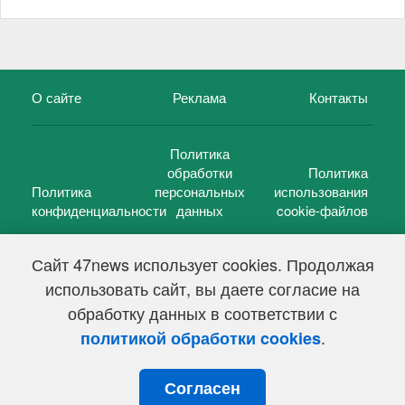
О сайте
Реклама
Контакты
Политика
обработки
Политика
Политика
персональных
использования
конфиденциальности
данных
cookie-файлов
Сайт 47news использует cookies. Продолжая
использовать сайт, вы даете согласие на
©
47 новостей (47 news)
2005 — 2026 г.
обработку данных в соответствии с
Свидетельство о регистрации СМИ Эл № ФС 77-39848, выдано
Федеральной службой по надзору в сфере связи,
.
политикой обработки cookies
информационных технологий и массовых коммуникаций
(Роскомнадзор) от 18 мая 2010г.
Согласен