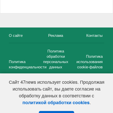
О сайте
Реклама
Контакты
Политика
обработки
Политика
Политика
персональных
использования
конфиденциальности
данных
cookie-файлов
Сайт 47news использует cookies. Продолжая
использовать сайт, вы даете согласие на
©
47 новостей (47 news)
2005 — 2026 г.
обработку данных в соответствии с
Свидетельство о регистрации СМИ Эл № ФС 77-39848, выдано
Федеральной службой по надзору в сфере связи,
.
политикой обработки cookies
информационных технологий и массовых коммуникаций
(Роскомнадзор) от 18 мая 2010г.