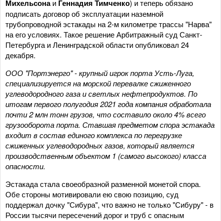
Михельсона
и
Геннадия Тимченко
) и теперь обязано
подписать договор об эксплуатации наземной
трубопроводной эстакады на 2-м километре трассы "Нарва"
на его условиях. Такое решение Арбитражный суд Санкт-
Петербурга и Ленинградской области опубликовал 24
декабря.
ООО "Портэнерго" - крупный игрок порта Усть-Луга,
специализируется на морской перевалке сжиженного
углеводородного газа и светлых нефтепродуктов. По
итогам первого полугодия 2021 года компания обработала
почти 2 млн тонн грузов, что составило около 4% всего
грузооборота порта. Ставшая предметом спора эстакада
входит в состав единого комплекса по перегрузке
сжиженных углеводородных газов, который является
производственным объектом 1 (самого высокого) класса
опасности.
Эстакада стала своеобразной разменной монетой спора.
Обе стороны мотивировали ею свою позицию, суд
поддержал дочку "Сибура", что важно не только "Сибуру" - в
России тысячи пересечений дорог и труб с опасным