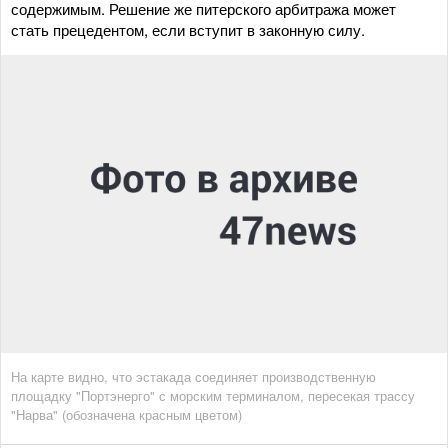
содержимым. Решение же питерского арбитража может
стать прецедентом, если вступит в законную силу.
На карте видно, что эстакада соединяет производственную
площадку "Портэнерго" с морским терминалом, пересекая трассу
"Нарва" (обозначена красным цветом)