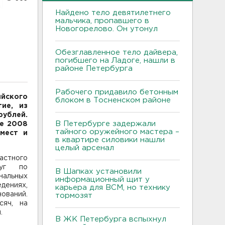
Найдено тело девятилетнего
мальчика, пропавшего в
Новогорелово. Он утонул
Обезглавленное тело дайвера,
погибшего на Ладоге, нашли в
районе Петербурга
Рабочего придавило бетонным
йского
блоком в Тосненском районе
ие, из
ублей.
В Петербурге задержали
не 2008
тайного оружейного мастера –
мест и
в квартире силовики нашли
целый арсенал
стного
луг по
В Шапках установили
нальных
информационный щит у
дениях,
карьера для ВСМ, но технику
ований.
тормозят
сяч, на
.
В ЖК Петербурга вспыхнул