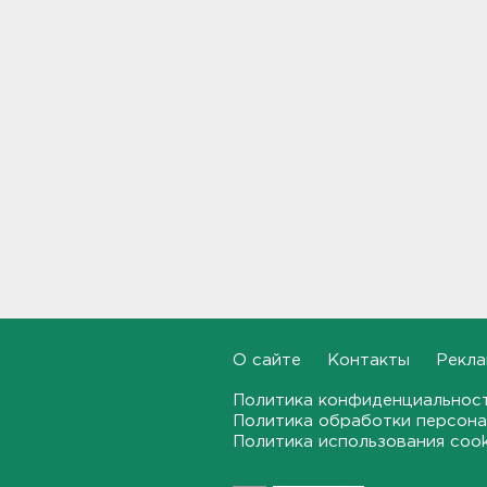
Жители Ленобласти могут
воспользоваться 110
цифровыми сервисами в МАХ
20:35
Тройняшек выписали из
Ленинградского
перинатального центра
20:16
Больше часа.
Задерживаются электрички
между Петербургом и
Ленобластью
19:57
О сайте
Контакты
Рекла
В Гатчине два
спецтранспорта не поделили
Политика конфиденциальнос
дорогу
Политика обработки персона
19:36
Политика использования coo
Медведи Бу и Тяпа из «Дома