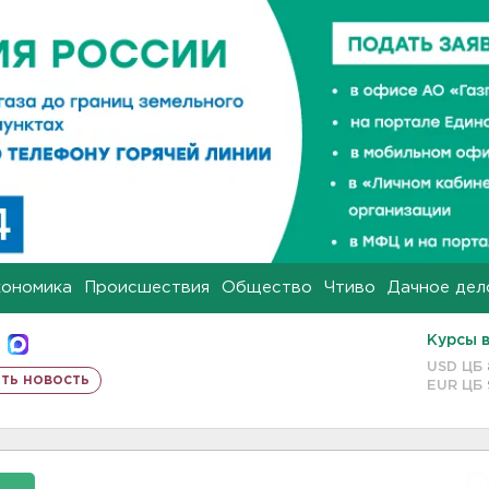
кономика
Происшествия
Общество
Чтиво
Дачное дел
Курсы 
USD ЦБ
ть новость
EUR ЦБ