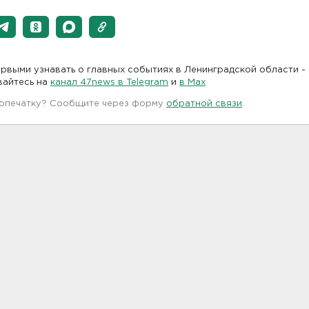
рвыми узнавать о главных событиях в Ленинградской области -
вайтесь на
канал 47news в Telegram
и
в Maх
 опечатку? Сообщите через форму
обратной связи
.