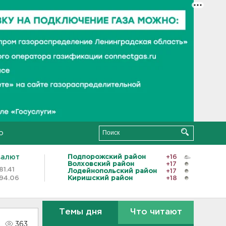
о
валют
Подпорожский район
+16
Волховский район
+17
81.41
Лодейнопольский район
+17
94.06
Киришский район
+18
Темы дня
Что читают
363