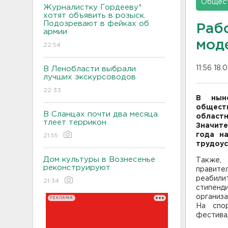
Общес
Журналистку Гордееву*
хотят объявить в розыск.
Подозревают в фейках об
Раб
армии
мод
22:54
11:56 18.
В Ленобласти выбрали
лучших экскурсоводов
22:33
В ныне
общест
В Сланцах почти два месяца
област
тлеет террикон
Значите
года н
21:55
трудоус
Дом культуры в Вознесенье
Также,
реконструируют
правит
реабили
21:34
стипенд
организ
РЕКЛАМА
На спор
фестивал