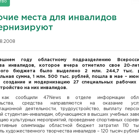
тво
очие места для инвалидов
ернизируют
08.2008
шнем году областному подразделению Всеросси
ва инвалидов, которое вчера отметило свое 20-лет
ного бюджета было выделено 2 млн. 244,7 тыс. р
льная сумма, 1 млн. 500 тыс. рублей, пошла в мае – ию
а создание и модернизацию 27 специальных рабочих 
тройство на них инвалидов.
 как сообщили 47News в отделе информации обла
ельства, средства направляются на оказание ус
тационной деятельности, трудоустройство, выплату персо
ий студентам–инвалидам, обучающимся в высших учебных заве
ацию культурных мероприятий, проведение спортивных соревн
тивные олимпиады областной бюджет затратил 110 ты
ь художественного творчества инвалидов – 120 тысяч рублей