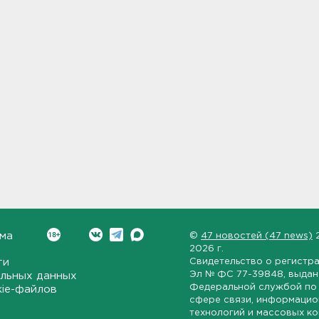
ма
©
47 новостей (47 news)
2026 г.
ти
Свидетельство о регистр
Эл № ФС 77-39848
, выда
льных данных
Федеральной службой по 
kie-файлов
сфере связи, информаци
технологий и массовых к