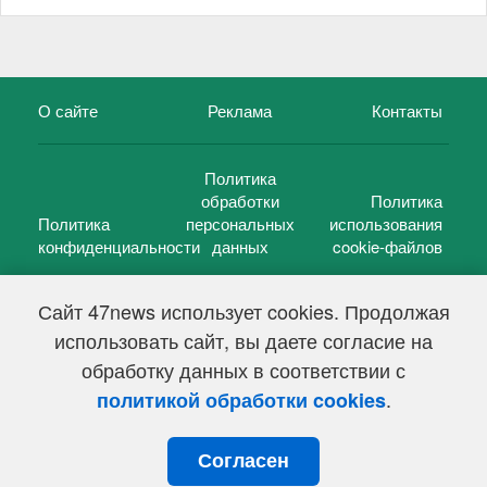
О сайте
Реклама
Контакты
Политика
обработки
Политика
Политика
персональных
использования
конфиденциальности
данных
cookie-файлов
Сайт 47news использует cookies. Продолжая
использовать сайт, вы даете согласие на
©
47 новостей (47 news)
2005 — 2026 г.
обработку данных в соответствии с
Свидетельство о регистрации СМИ Эл № ФС 77-39848, выдано
Федеральной службой по надзору в сфере связи,
.
политикой обработки cookies
информационных технологий и массовых коммуникаций
(Роскомнадзор) от 18 мая 2010г.
Согласен