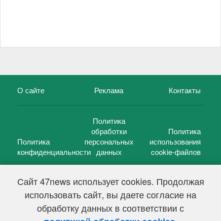
О сайте
Реклама
Контакты
Политика
обработки
Политика
Политика
персональных
использования
конфиденциальности
данных
cookie-файлов
Сайт 47news использует cookies. Продолжая
использовать сайт, вы даете согласие на
©
47 новостей (47 news)
2005 — 2026 г.
обработку данных в соответствии с
Свидетельство о регистрации СМИ Эл № ФС 77-39848, выдано
Федеральной службой по надзору в сфере связи,